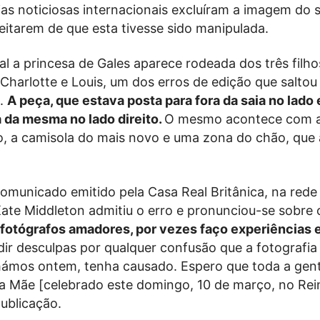
cias noticiosas internacionais excluíram a imagem do 
eitarem de que esta tivesse sido manipulada.
l a princesa de Gales aparece rodeada dos três filho
Charlotte e Louis, um dos erros de edição que saltou à
a.
A peça, que estava posta para fora da saia no lado
a da mesma no lado direito.
O mesmo acontece com 
ho, a camisola do mais novo e uma zona do chão, que
omunicado emitido pela Casa Real Britânica, na rede 
 Kate Middleton admitiu o erro e pronunciou-se sobre 
 fotógrafos amadores, por vezes faço experiências
ir desculpas por qualquer confusão que a fotografia
ilhámos ontem, tenha causado. Espero que toda a gen
 da Mãe [celebrado este domingo, 10 de março, no Rei
publicação.