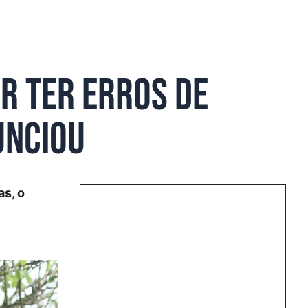
r ter erros de
unciou
as, o