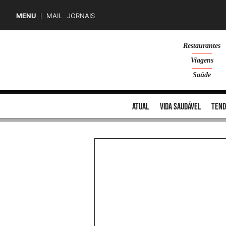
MENU
MAIL
JORNAIS
Skip
Restaurantes
to
Viagens
content
Saúde
atual
vida saudável
tend