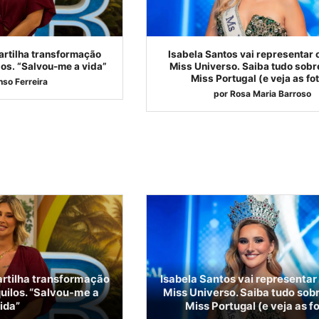
artilha transformação
Isabela Santos vai representar 
os. “Salvou-me a vida”
Miss Universo. Saiba tudo sobr
Miss Portugal (e veja as fo
nso Ferreira
por
Rosa Maria Barroso
artilha transformação
Isabela Santos vai representar 
uilos. “Salvou-me a
Miss Universo. Saiba tudo sob
ida”
Miss Portugal (e veja as f