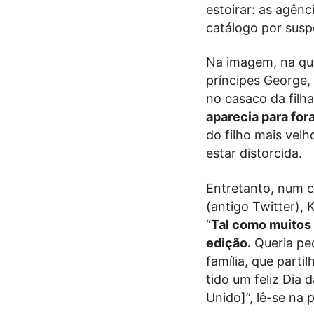
estoirar: as agên
catálogo por susp
Na imagem, na qua
príncipes George, 
no casaco da filh
aparecia para for
do filho mais vel
estar distorcida.
Entretanto, num c
(antigo Twitter),
“
Tal como muitos
edição.
Queria ped
família, que part
tido um feliz Dia
Unido]”, lê-se na 