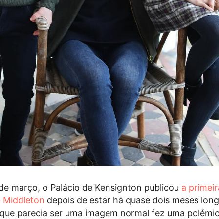
de março, o Palácio de Kensignton publicou
a primeir
e Middleton
depois de estar há quase dois meses lon
 que parecia ser uma imagem normal fez uma polémi