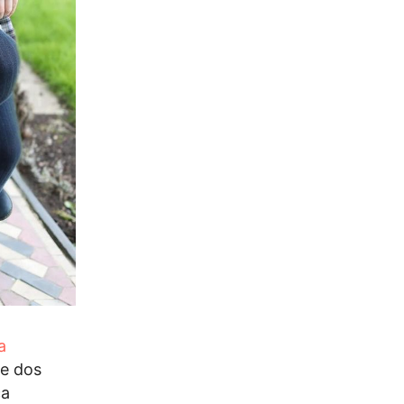
a
ge dos
ca