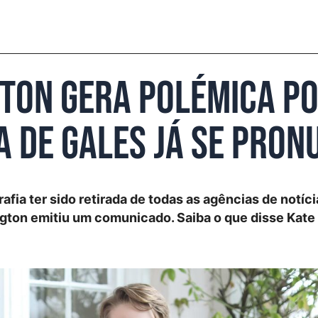
eton gera polémica po
a de Gales já se pron
afia ter sido retirada de todas as agências de notíci
ngton emitiu um comunicado. Saiba o que disse Kate