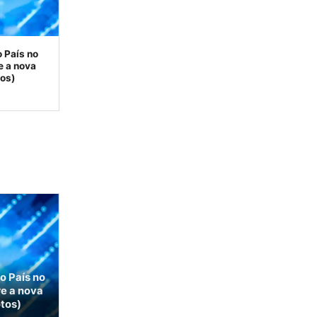
o País no
e a nova
tos)
o País no
re a nova
otos)