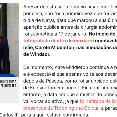
Apesar de esta ser a primeira imagem ofici
princesa, não foi a primeira vez que foi vi
o dia de Natal, data que marcou a sua últi
aparição pública antes da cirurgia abdomi
foi submetida a 17 de janeiro.
No início de
fotografada dentro de um carro
conduzido
mãe, Carole Middleton, nas imediações d
de Windsor.
De momento, Kate Middleton continua a r
e é expectável que apenas volte aos devere
depois da Páscoa, como foi anunciado pel
MENTE. VEJA A
 PRINCESA (E A
de Kensington em janeiro. Fica por anunci
entanto, a data em que a mulher do prínci
vai voltar ao ativo, já que
foi retirada da li
presenças da Trooping the Colour
, a para
 Carlos III, para a qual estava confirmada.