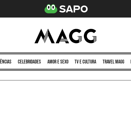
ências
celebridades
amor e sexo
TV e cultura
Travel MAGG