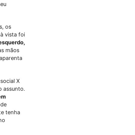
seu
s, os
 vista foi
 esquerdo,
as mãos
 aparenta
social X
o assunto.
 em
 de
te tenha
no