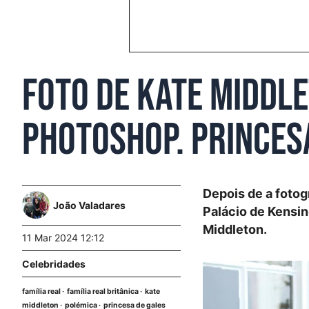
Foto de Kate Middl
Photoshop. Princes
Depois de a fotogr
João Valadares
Palácio de Kensi
Middleton.
11 Mar 2024 12:12
Celebridades
família real
família real britânica
kate
middleton
polémica
princesa de gales