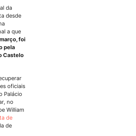
al da
sta desde
ma
nal a que
 março, foi
 pela
o Castelo
ecuperar
s oficiais
o Palácio
ar, no
pe William
sta de
da de