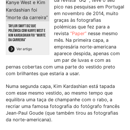
da revista “GQ” , teve o seu
pico nas pesquisas em Portugal
em novembro de 2014, muito
graças às fotografias
TAYLOR SWIFT DIZ QUE
polémicas que fez para a
POLÉMICA COM KANYE WEST E
revista
“Paper”
nesse mesmo
KIM KARDASHIAN FOI “MORTE
mês. Na primeira capa, a
DA CARREIRA”
empresária norte-americana
Ver artigo
aparece despida, apenas com
um par de luvas e com as
pernas cobertas com uma parte do vestido preto
com brilhantes que estaria a usar.
Numa segunda capa, Kim Kardashian está tapada
com esse mesmo vestido, ao mesmo tempo que
equilibra uma taça de champanhe com o rabo, a
recriar uma famosa fotografia do fotógrafo francês
Jean-Paul Goude (que também tirou as fotografias
da norte-americana).