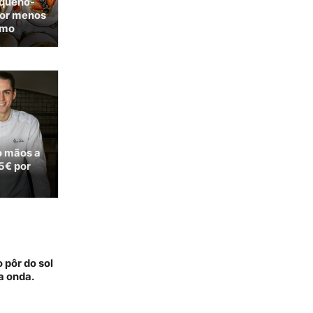
equeno-
por menos
omo
o mãos a
5€ por
 pôr do sol
a onda.