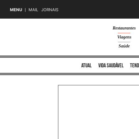
MENU
MAIL
JORNAIS
Skip
Restaurantes
to
Viagens
content
Saúde
atual
vida saudável
tend