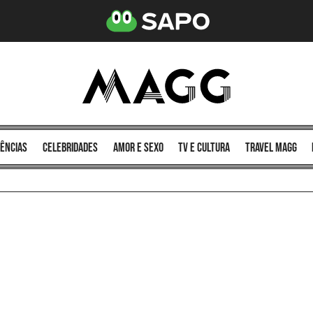
ências
celebridades
amor e sexo
TV e cultura
Travel MAGG