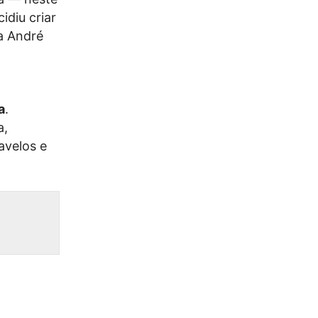
idiu criar
ca André
a
.
a,
avelos e