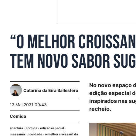
“O Melhor Croissan
tem novo sabor sug
No novo espaço de
Catarina da Eira Ballestero
edição especial d
inspirados nas su
12 Mai 2021 09:43
recheio.
Comida
abertura
comida
edição especial
massamá
novidade
o melhor croissant da