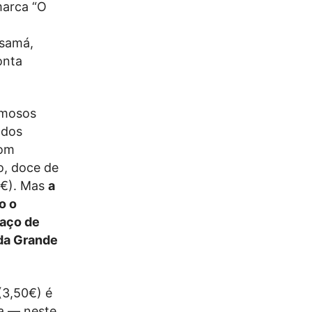
marca “O
ssamá,
onta
amosos
 dos
com
o, doce de
30€). Mas
a
o o
paço de
da Grande
(3,50€) é
ca — neste