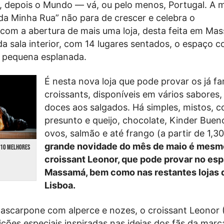
, depois o Mundo — vá, ou pelo menos, Portugal. A 
da Minha Rua” não para de crescer e celebra o
om a abertura de mais uma loja, desta feita em Ma
da sala interior, com 14 lugares sentados, o espaço c
pequena esplanada.
É nesta nova loja que pode provar os já f
croissants, disponíveis em vários sabores,
doces aos salgados. Há simples, mistos, 
presunto e queijo, chocolate, Kinder Buen
ovos, salmão e até frango (a partir de 1,
grande novidade do mês de maio é mesm
 10 MELHORES
croissant Leonor, que pode provar no es
Massamá, bem como nas restantes lojas 
Lisboa.
scarpone com alperce e nozes, o croissant Leonor 
ições especiais inspiradas nas ideias dos fãs da mar