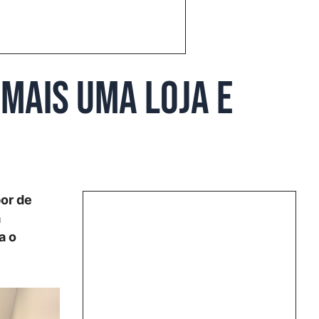
mais uma loja e
bor de
a
a o