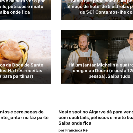
rve dá para ver o pôr
Sabia que pode comer um p
ils, petiscos e muito
almoço de hotel de 5 estrelas 
aiba onde fica
de 5€? Contamos-lhe c
gos da Doca de Santo
Há um jantar Michelin a quatr
os. Há três receitas
chegar ao Douro (e custa 12
 para partilhar)
pessoa). Saiba tudo
tos e zero peças de
Neste spot no Algarve dá para ver o
nte, jantar nu faz parte
com cocktails, petiscos e muito bo
Saiba onde fica
por
Francisca Ré