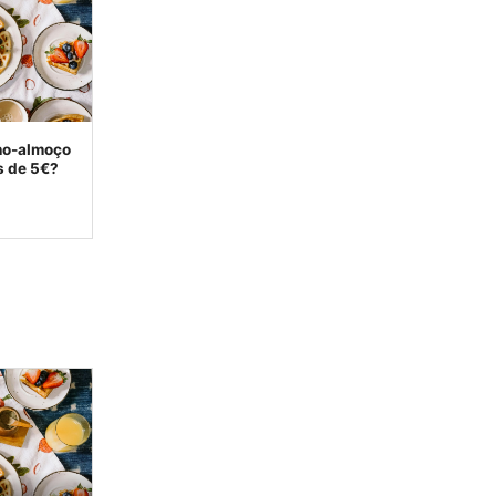
no-almoço
s de 5€?