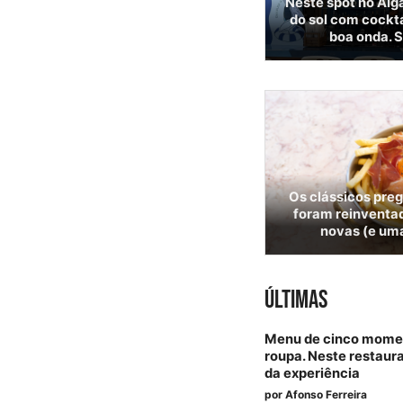
Neste spot no Alga
do sol com cockta
boa onda. S
Os clássicos pre
foram reinventad
novas (e uma
ÚLTIMAS
Menu de cinco momen
roupa. Neste restaura
da experiência
por
Afonso Ferreira