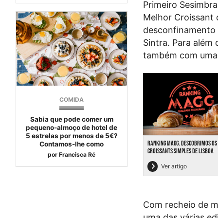
Primeiro Sesimbra
Melhor Croissant 
desconfinamento c
Sintra. Para além 
também com uma 
COMIDA
Sabia que pode comer um
pequeno-almoço de hotel de
5 estrelas por menos de 5€?
RANKING MAGG. DESCOBRIMOS OS
Contamos-lhe como
CROISSANTS SIMPLES DE LISBOA
por
Francisca Ré
Ver artigo
Com recheio de ma
uma das várias ed