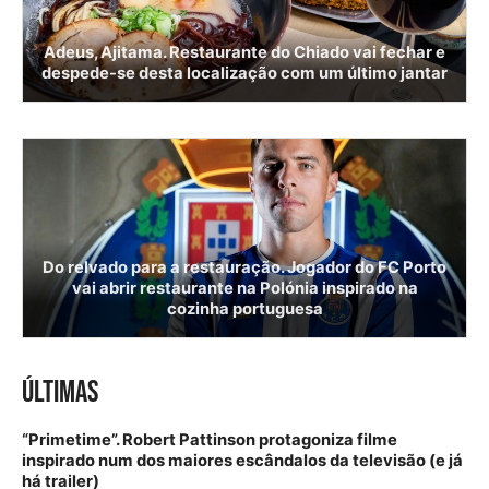
Adeus, Ajitama. Restaurante do Chiado vai fechar e
despede-se desta localização com um último jantar
Do relvado para a restauração. Jogador do FC Porto
vai abrir restaurante na Polónia inspirado na
cozinha portuguesa
ÚLTIMAS
“Primetime”. Robert Pattinson protagoniza filme
inspirado num dos maiores escândalos da televisão (e já
há trailer)