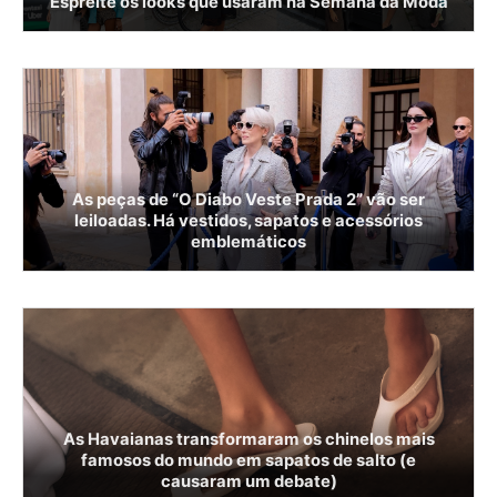
Espreite os looks que usaram na Semana da Moda
As peças de “O Diabo Veste Prada 2” vão ser
leiloadas. Há vestidos, sapatos e acessórios
emblemáticos
As Havaianas transformaram os chinelos mais
famosos do mundo em sapatos de salto (e
causaram um debate)