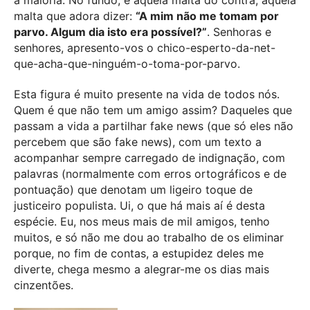
a maioria. No fundo, é aquela malta do contra, aquela
malta que adora dizer:
“A mim não me tomam por
parvo. Algum dia isto era possível?”
. Senhoras e
senhores, apresento-vos o chico-esperto-da-net-
que-acha-que-ninguém-o-toma-por-parvo.
Esta figura é muito presente na vida de todos nós.
Quem é que não tem um amigo assim? Daqueles que
passam a vida a partilhar fake news (que só eles não
percebem que são fake news), com um texto a
acompanhar sempre carregado de indignação, com
palavras (normalmente com erros ortográficos e de
pontuação) que denotam um ligeiro toque de
justiceiro populista. Ui, o que há mais aí é desta
espécie. Eu, nos meus mais de mil amigos, tenho
muitos, e só não me dou ao trabalho de os eliminar
porque, no fim de contas, a estupidez deles me
diverte, chega mesmo a alegrar-me os dias mais
cinzentões.