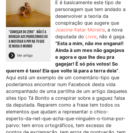
E é basicamente este tipo de
personagem que tem andado a
desenvolver a teoria da
conspiração que sugere que
Joacine Katar Moreira
, a nova
“COMEÇAR DO ZERO”. NÃO É A
deputada do
Livre
, não é gaga.
BRINCAR AOS POBREZINHOS OU
A MOSTRAR O PIPI NA TV QUE
“Esta a mim, não me engana!!
SE MUDA O MUNDO
Ainda à um mes não gagejava
Ver artigo
e agora e que lhe deu pra
gagejar! É só pós votos! So
querem é taxo! Ela que volte lá para a terra dela”
.
Aqui está um exemplo de um comentário-tipo que
poderíamos encontrar num Facebook desta vida
acompanhado de uma partilha de um artigo daqueles
sites tipo Tá Bonito a conspirar sobre a gaguez falsa
da deputada. Reparem como a frase tem todos os
elementos que ajudam a representar o chico-
esperto-da-net-que-acha-que-ninguém-o-toma-por-
parvo: tem erros ortográficos, tem excesso de
pontos de exclamação, tem erros de pontuação, tem