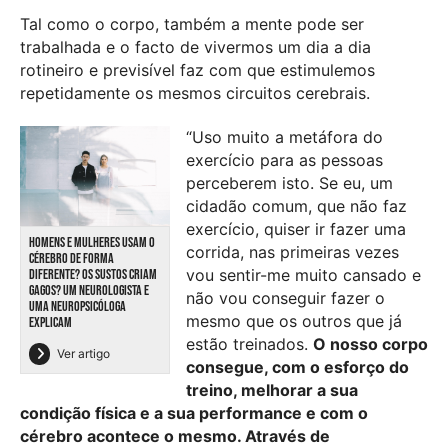
Tal como o corpo, também a mente pode ser
trabalhada e o facto de vivermos um dia a dia
rotineiro e previsível faz com que estimulemos
repetidamente os mesmos circuitos cerebrais.
“Uso muito a metáfora do
exercício para as pessoas
perceberem isto. Se eu, um
cidadão comum, que não faz
exercício, quiser ir fazer uma
HOMENS E MULHERES USAM O
corrida, nas primeiras vezes
CÉREBRO DE FORMA
vou sentir-me muito cansado e
DIFERENTE? OS SUSTOS CRIAM
GAGOS? UM NEUROLOGISTA E
não vou conseguir fazer o
UMA NEUROPSICÓLOGA
mesmo que os outros que já
EXPLICAM
estão treinados.
O nosso corpo
Ver artigo
consegue, com o esforço do
treino, melhorar a sua
condição física e a sua performance e com o
cérebro acontece o mesmo. Através de