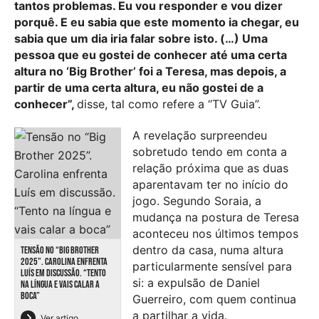
tantos problemas. Eu vou responder e vou dizer
porquê. E eu sabia que este momento ia chegar, eu
sabia que um dia iria falar sobre isto. (…) Uma
pessoa que eu gostei de conhecer até uma certa
altura no ‘Big Brother’ foi a Teresa, mas depois, a
partir de uma certa altura, eu não gostei de a
conhecer”,
disse, tal como refere a “TV Guia”.
A revelação surpreendeu
sobretudo tendo em conta a
relação próxima que as duas
aparentavam ter no início do
jogo. Segundo Soraia, a
mudança na postura de Teresa
aconteceu nos últimos tempos
dentro da casa, numa altura
TENSÃO NO “BIG BROTHER
2025”. CAROLINA ENFRENTA
particularmente sensível para
LUÍS EM DISCUSSÃO. “TENTO
si: a expulsão de Daniel
NA LÍNGUA E VAIS CALAR A
BOCA”
Guerreiro, com quem continua
a partilhar a vida.
Ver artigo