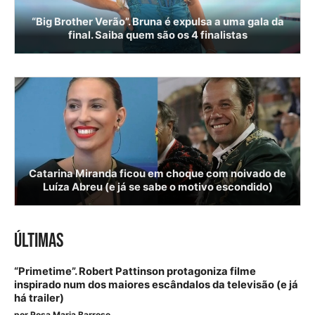
“Big Brother Verão”. Bruna é expulsa a uma gala da
final. Saiba quem são os 4 finalistas
Catarina Miranda ficou em choque com noivado de
Luíza Abreu (e já se sabe o motivo escondido)
ÚLTIMAS
“Primetime”. Robert Pattinson protagoniza filme
inspirado num dos maiores escândalos da televisão (e já
há trailer)
por
Rosa Maria Barroso