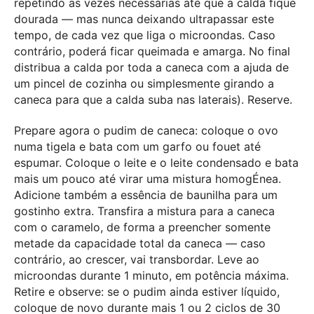
repetindo as vezes necessárias até que a calda fique
dourada — mas nunca deixando ultrapassar este
tempo, de cada vez que liga o microondas. Caso
contrário, poderá ficar queimada e amarga. No final
distribua a calda por toda a caneca com a ajuda de
um pincel de cozinha ou simplesmente girando a
caneca para que a calda suba nas laterais). Reserve.
Prepare agora o pudim de caneca: coloque o ovo
numa tigela e bata com um garfo ou fouet até
espumar. Coloque o leite e o leite condensado e bata
mais um pouco até virar uma mistura homogÉnea.
Adicione também a essência de baunilha para um
gostinho extra. Transfira a mistura para a caneca
com o caramelo, de forma a preencher somente
metade da capacidade total da caneca — caso
contrário, ao crescer, vai transbordar. Leve ao
microondas durante 1 minuto, em potência máxima.
Retire e observe: se o pudim ainda estiver líquido,
coloque de novo durante mais 1 ou 2 ciclos de 30