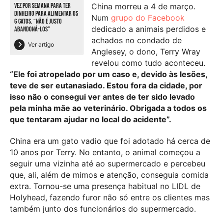
China morreu a 4 de março.
VEZ POR SEMANA PARA TER
DINHEIRO PARA ALIMENTAR OS
Num
grupo do Facebook
6 GATOS. “NÃO É JUSTO
dedicado a animais perdidos e
ABANDONÁ-LOS”
achados no condado de
Ver artigo
Anglesey, o dono,
Terry Wray
revelou como tudo aconteceu.
“Ele foi atropelado por um caso e, devido às lesões,
teve de ser eutanasiado. Estou fora da cidade, por
isso não o consegui ver antes de ter sido levado
pela minha mãe ao veterinário. Obrigada a todos os
que tentaram ajudar no local do acidente”.
China era um gato vadio que foi adotado há cerca de
10 anos por Terry. No entanto, o animal começou a
seguir uma vizinha até ao supermercado e percebeu
que, ali, além de mimos e atenção, conseguia comida
extra. Tornou-se uma presença habitual no LIDL de
Holyhead, fazendo furor não só entre os clientes mas
também junto dos funcionários do supermercado.