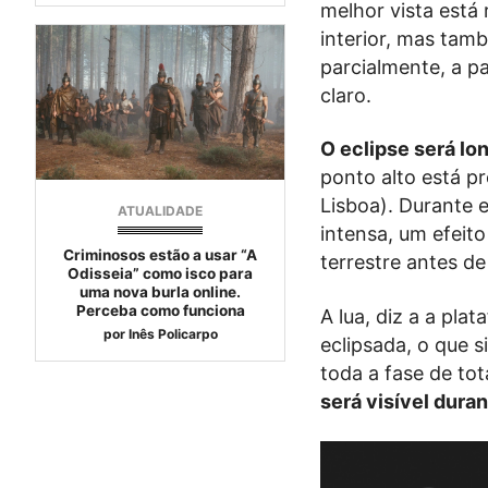
melhor vista está
interior, mas tam
parcialmente, a pa
claro.
O eclipse será lo
ponto alto está p
Lisboa). Durante 
ATUALIDADE
intensa, um efeit
Criminosos estão a usar “A
terrestre antes de
Odisseia” como isco para
uma nova burla online.
Perceba como funciona
A lua, diz a a pla
por
Inês Policarpo
eclipsada, o que s
toda a fase de tot
será visível dura