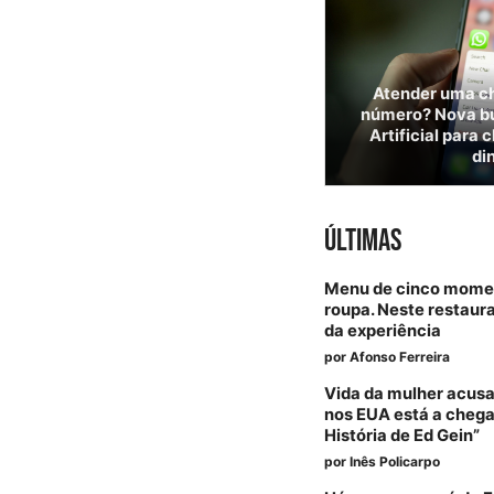
Atender uma c
número? Nova bur
Artificial para 
di
ÚLTIMAS
Menu de cinco momen
roupa. Neste restaura
da experiência
por
Afonso Ferreira
Vida da mulher acus
nos EUA está a chegar
História de Ed Gein”
por
Inês Policarpo