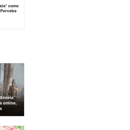
seia” como
. Perceba
disseia”
 online.
a