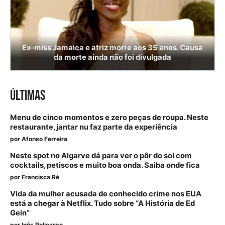
Ex-miss Jamaica e atriz morre aos 35 anos. Causa
da morte ainda não foi divulgada
ÚLTIMAS
Menu de cinco momentos e zero peças de roupa. Neste
restaurante, jantar nu faz parte da experiência
por
Afonso Ferreira
Neste spot no Algarve dá para ver o pôr do sol com
cocktails, petiscos e muito boa onda. Saiba onde fica
por
Francisca Ré
Vida da mulher acusada de conhecido crime nos EUA
está a chegar à Netflix. Tudo sobre “A História de Ed
Gein”
por
Inês Policarpo