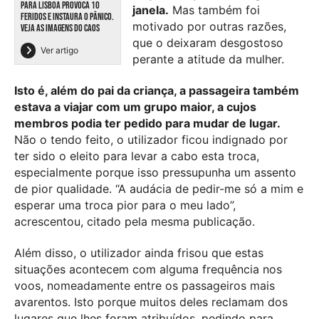
PARA LISBOA PROVOCA 10
janela.
Mas também foi
FERIDOS E INSTAURA O PÂNICO.
motivado por outras razões,
VEJA AS IMAGENS DO CAOS
que o deixaram desgostoso
Ver artigo
perante a atitude da mulher.
Isto é, além do pai da criança, a passageira também
estava a viajar com um grupo maior, a cujos
membros podia ter pedido para mudar de lugar.
Não o tendo feito, o utilizador ficou indignado por
ter sido o eleito para levar a cabo esta troca,
especialmente porque isso pressupunha um assento
de pior qualidade. “A audácia de pedir-me só a mim e
esperar uma troca pior para o meu lado”,
acrescentou, citado pela mesma publicação.
Além disso, o utilizador ainda frisou que estas
situações acontecem com alguma frequência nos
voos, nomeadamente entre os passageiros mais
avarentos. Isto porque muitos deles reclamam dos
lugares que lhes foram atribuídos, pedindo para