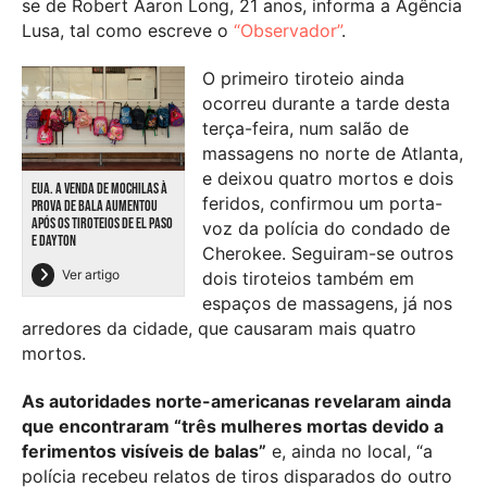
se de Robert Aaron Long, 21 anos, informa a Agência
Lusa, tal como escreve o
“Observador”
.
O primeiro tiroteio ainda
ocorreu durante a tarde desta
terça-feira, num salão de
massagens no norte de Atlanta,
e deixou quatro mortos e dois
EUA. A VENDA DE MOCHILAS À
feridos, confirmou um porta-
PROVA DE BALA AUMENTOU
APÓS OS TIROTEIOS DE EL PASO
voz da polícia do condado de
E DAYTON
Cherokee. Seguiram-se outros
Ver artigo
dois tiroteios também em
espaços de massagens, já nos
arredores da cidade, que causaram mais quatro
mortos.
As autoridades norte-americanas revelaram ainda
que encontraram “três mulheres mortas devido a
ferimentos visíveis de balas”
e, ainda no local, “a
polícia recebeu relatos de tiros disparados do outro