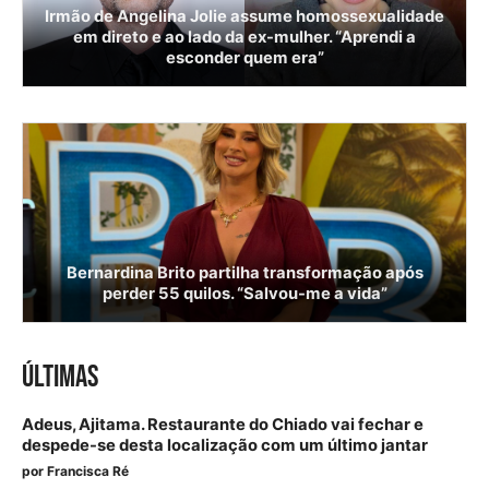
Irmão de Angelina Jolie assume homossexualidade
em direto e ao lado da ex-mulher. “Aprendi a
esconder quem era”
Bernardina Brito partilha transformação após
perder 55 quilos. “Salvou-me a vida”
ÚLTIMAS
Adeus, Ajitama. Restaurante do Chiado vai fechar e
despede-se desta localização com um último jantar
por
Francisca Ré