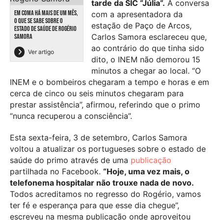
tarde da SIC “Júlia”.
À conversa
EM COMA HÁ MAIS DE UM MÊS,
com a apresentadora da
O QUE SE SABE SOBRE O
estação de Paço de Arcos,
ESTADO DE SAÚDE DE ROGÉRIO
Carlos Samora esclareceu que,
SAMORA
ao contrário do que tinha sido
Ver artigo
dito, o INEM não demorou 15
minutos a chegar ao local. “O
INEM e o bombeiros chegaram a tempo e horas e em
cerca de cinco ou seis minutos chegaram para
prestar assistência”, afirmou, referindo que o primo
“nunca recuperou a consciência”.
Esta sexta-feira, 3 de setembro, Carlos Samora
voltou a atualizar os portugueses sobre o estado de
saúde do primo através de uma
publicação
partilhada no Facebook.
“Hoje, uma vez mais, o
telefonema hospitalar não trouxe nada de novo.
Todos acreditamos no regresso do Rogério, vamos
ter fé e esperança para que esse dia chegue”,
escreveu na mesma publicação onde aproveitou