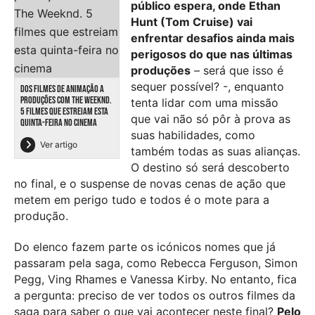
público espera, onde Ethan
Hunt (Tom Cruise) vai
enfrentar desafios ainda mais
perigosos do que nas últimas
produções
– será que isso é
sequer possível? -, enquanto
DOS FILMES DE ANIMAÇÃO A
PRODUÇÕES COM THE WEEKND.
tenta lidar com uma missão
5 FILMES QUE ESTREIAM ESTA
que vai não só pôr à prova as
QUINTA-FEIRA NO CINEMA
suas habilidades, como
Ver artigo
também todas as suas alianças.
O destino só será descoberto
no final, e o suspense de novas cenas de ação que
metem em perigo tudo e todos é o mote para a
produção.
Do elenco fazem parte os icónicos nomes que já
passaram pela saga, como Rebecca Ferguson, Simon
Pegg, Ving Rhames e Vanessa Kirby. No entanto, fica
a pergunta: preciso de ver todos os outros filmes da
saga para saber o que vai acontecer neste final?
Pelo