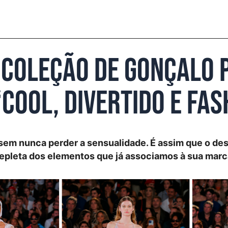
 coleção de Gonçalo 
cool, divertido e fas
sem nunca perder a sensualidade. É assim que o des
repleta dos elementos que já associamos à sua marc