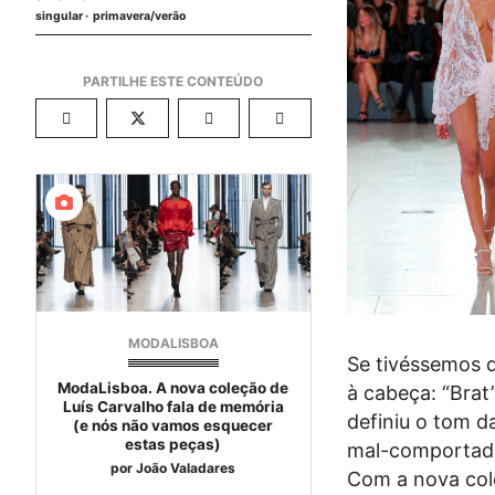
singular
primavera/verão
MODALISBOA
Se tivéssemos d
ModaLisboa. A nova coleção de
à cabeça: “Brat
Luís Carvalho fala de memória
definiu o tom d
(e nós não vamos esquecer
estas peças)
mal-comportados
por
João Valadares
Com a nova col