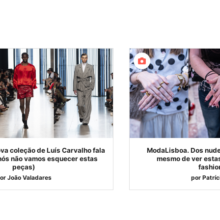
a coleção de Luís Carvalho fala
ModaLisboa. Dos nudes
nós não vamos esquecer estas
mesmo de ver esta
peças)
fashio
or
João Valadares
por
Patríc