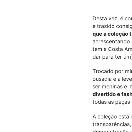
Desta vez, é co
e trazido consig
que a coleção 
acrescentando q
tem a Costa Ama
dar para ter um
Trocado por mi
ousadia e a lev
ser meninas e m
divertido e fas
todas as peças 
A coleção está 
transparências,
demonstração da