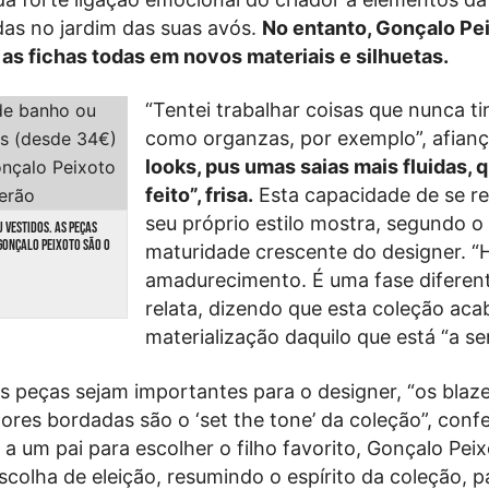
das no jardim das suas avós.
No entanto, Gonçalo Pei
as fichas todas em novos materiais e silhuetas.
“Tentei trabalhar coisas que nunca t
como organzas, por exemplo”, afianç
looks, pus umas saias mais fluidas, 
feito”, frisa.
Esta capacidade de se re
seu próprio estilo mostra, segundo 
U VESTIDOS. AS PEÇAS
GONÇALO PEIXOTO SÃO O
maturidade crescente do designer. 
amadurecimento. É uma fase diferent
relata, dizendo que esta coleção aca
materialização daquilo que está “a sen
 peças sejam importantes para o designer, “os blaze
ores bordadas são o ‘set the tone’ da coleção”, con
 a um pai para escolher o filho favorito, Gonçalo Peix
scolha de eleição, resumindo o espírito da coleção, p