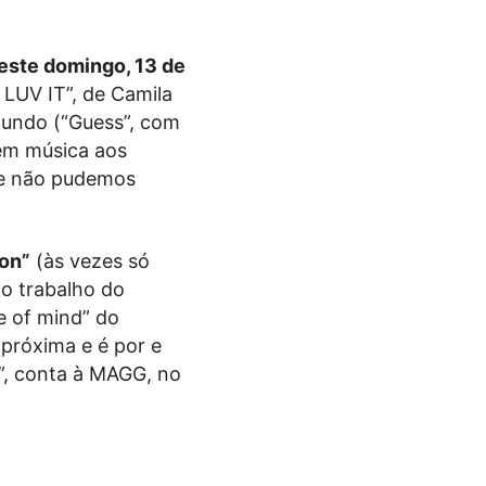
este domingo, 13 de
I LUV IT”, de Camila
 fundo (“Guess”, com
rem música aos
ue não pudemos
on”
(às vezes só
do trabalho do
e of mind” do
próxima e é por e
m”, conta à MAGG, no