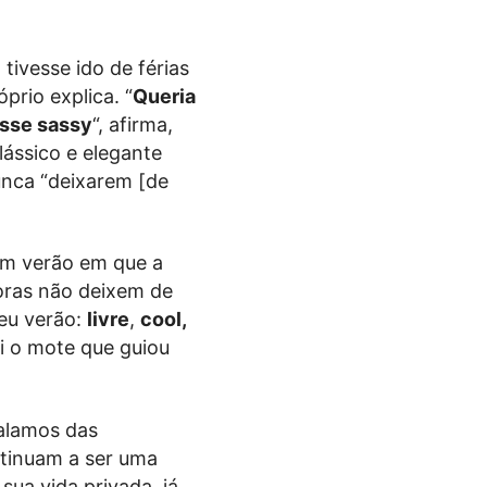
tivesse ido de férias
prio explica. “
Queria
osse sassy
“, afirma,
ássico e elegante
unca “deixarem [de
um verão em que a
oras não deixem de
meu verão:
livre
,
cool,
oi o mote que guiou
Falamos das
ontinuam a ser uma
ua vida privada, já