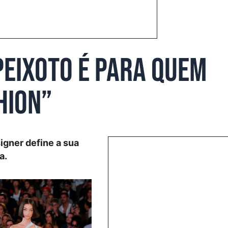
Peixoto é para quem
hion”
igner define a sua
a.