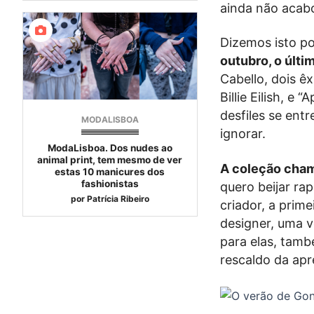
ainda não acabo
Dizemos isto po
outubro, o últi
Cabello, dois ê
Billie Eilish, 
desfiles se ent
MODALISBOA
ignorar.
ModaLisboa. Dos nudes ao
animal print, tem mesmo de ver
A coleção cham
estas 10 manicures dos
fashionistas
quero beijar ra
por
Patrícia Ribeiro
criador, a prim
designer, uma v
para elas, tamb
rescaldo da apr