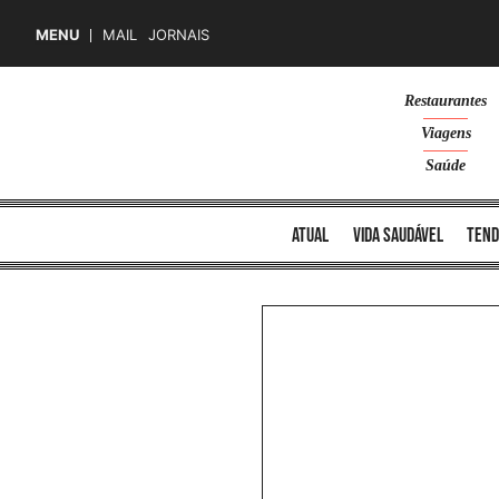
MENU
MAIL
JORNAIS
Skip
Restaurantes
to
Viagens
content
Saúde
atual
vida saudável
tend