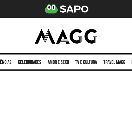
ências
celebridades
amor e sexo
TV e cultura
Travel MAGG