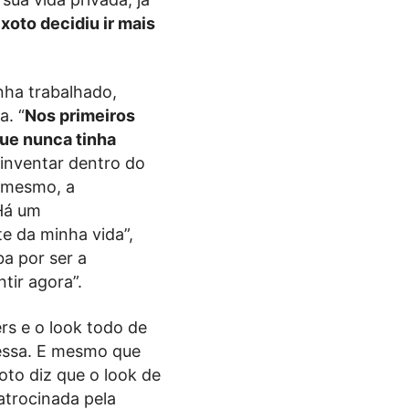
xoto decidiu ir mais
inha trabalhado,
a. “
Nos primeiros
que nunca tinha
inventar dentro do
o mesmo, a
“Há um
e da minha vida”,
ba por ser a
tir agora”.
rs e o look todo de
fessa. E mesmo que
oto diz que o look de
atrocinada pela