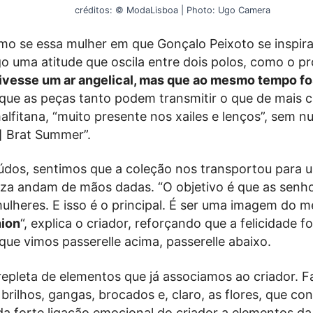
créditos: © ModaLisboa | Photo: Ugo Camera
mo se essa mulher em que Gonçalo Peixoto se inspira 
o uma atitude que oscila entre dois polos, como o pró
tivesse um ar angelical, mas que ao mesmo tempo f
ue as peças tanto podem transmitir o que de mais cl
lfitana, “muito presente nos xailes e lenços”, sem n
] Brat Summer”.
údos, sentimos que a coleção nos transportou para 
eza andam de mãos dadas. “O objetivo é que as senh
ulheres. E isso é o principal. É ser uma imagem do 
hion
“, explica o criador, reforçando que a felicidade f
que vimos passerelle acima, passerelle abaixo.
repleta de elementos que já associamos ao criador. 
 brilhos, gangas, brocados e, claro, as flores, que c
 forte ligação emocional do criador a elementos da s