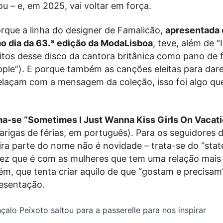
u – e, em 2025, vai voltar em força.
rque a linha do designer de Famalicão,
apresentada 
mo dia da 63.ª edição da ModaLisboa
, teve, além de “
xitos desse disco da cantora britânica como pano de
e “Apple”). E porque também as canções eleitas para da
relaçam com a mensagem da coleção, isso foi algo q
a-se “Sometimes I Just Wanna Kiss Girls On Vacati
parigas de férias, em português). Para os seguidores 
eira parte do nome não é novidade – trata-se do “stat
ez que é com as mulheres que tem uma relação mais 
ém, que tenta criar aquilo de que “gostam e precisa
esentação.