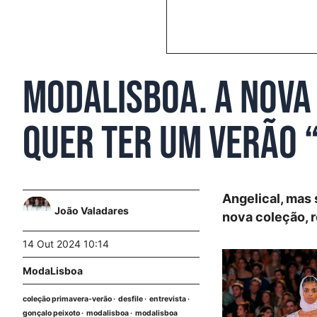
ModaLisboa. A nova
quer ter um verão “
Angelical, mas 
João Valadares
nova coleção, 
14 Out 2024 10:14
ModaLisboa
coleção primavera-verão
desfile
entrevista
gonçalo peixoto
modalisboa
modalisboa