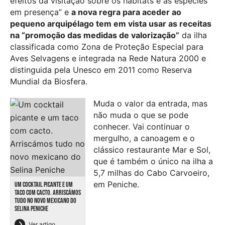
efeitos da visitação sobre os habitats e as espécies
em presença” e
a nova regra para aceder ao
pequeno arquipélago tem em vista usar as receitas
na “promoção das medidas de valorização”
da ilha
classificada como Zona de Proteção Especial para
Aves Selvagens e integrada na Rede Natura 2000 e
distinguida pela Unesco em 2011 como Reserva
Mundial da Biosfera.
Muda o valor da entrada, mas
não muda o que se pode
conhecer. Vai continuar o
mergulho, a canoagem e o
clássico restaurante Mar e Sol,
que é também o único na ilha a
5,7 milhas do Cabo Carvoeiro,
em Peniche.
UM COCKTAIL PICANTE E UM
TACO COM CACTO. ARRISCÁMOS
TUDO NO NOVO MEXICANO DO
SELINA PENICHE
Ver artigo