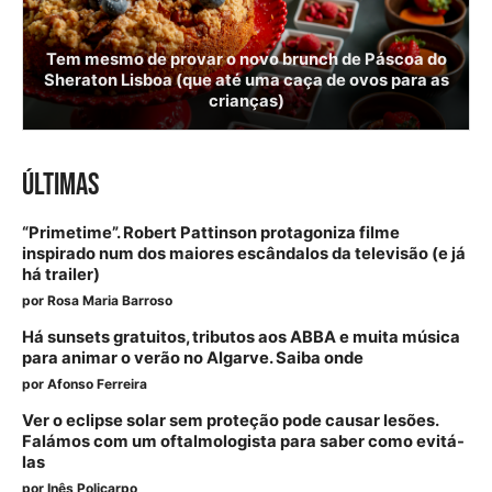
Tem mesmo de provar o novo brunch de Páscoa do
Sheraton Lisboa (que até uma caça de ovos para as
crianças)
ÚLTIMAS
“Primetime”. Robert Pattinson protagoniza filme
inspirado num dos maiores escândalos da televisão (e já
há trailer)
por
Rosa Maria Barroso
Há sunsets gratuitos, tributos aos ABBA e muita música
para animar o verão no Algarve. Saiba onde
por
Afonso Ferreira
Ver o eclipse solar sem proteção pode causar lesões.
Falámos com um oftalmologista para saber como evitá-
las
por
Inês Policarpo