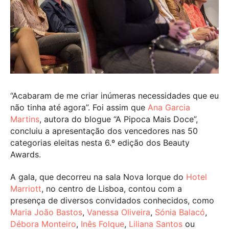
“Acabaram de me criar inúmeras necessidades que eu
não tinha até agora”. Foi assim que
Ana Garcia
Martins
, autora do blogue “A Pipoca Mais Doce”,
concluiu a apresentação dos vencedores nas 50
categorias eleitas nesta 6.º edição dos Beauty
Awards.
A gala, que decorreu na sala Nova Iorque do
Hotel
Marriott
, no centro de Lisboa, contou com a
presença de diversos convidados conhecidos, como
Maria João Bastos
,
Vanessa Oliveira
,
Sónia Balacó
,
Débora Monteiro
,
Inês Folque
,
Liliana Santos
ou