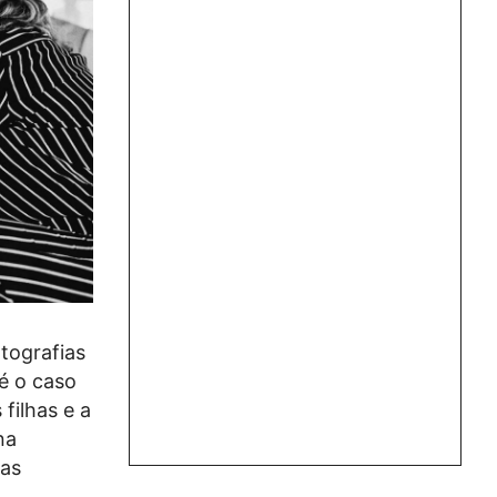
otografias
é o caso
filhas e a
na
 as