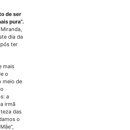
to de ser
ais pura”.
a Miranda,
te dia da
após ter
e mais
de o
o meio de
to
s: a
ha irmã
rteza das
 damos o
 Mãe”,