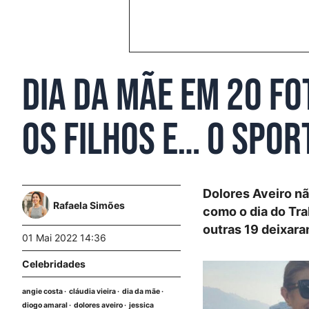
Dia da Mãe em 20 f
os filhos e… o Spor
Dolores Aveiro nã
Rafaela Simões
como o dia do Tra
outras 19 deixar
01 Mai 2022 14:36
Celebridades
angie costa
cláudia vieira
dia da mãe
diogo amaral
dolores aveiro
jessica