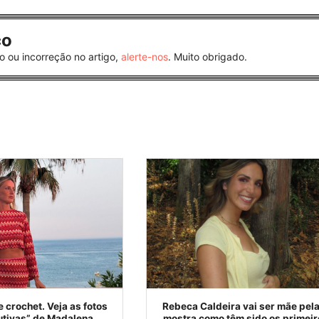
co
o ou incorreção no artigo,
alerte-nos
. Muito obrigado.
e crochet. Veja as fotos
Rebeca Caldeira vai ser mãe pela
utivas” de Madalena
mostra como têm sido os primei