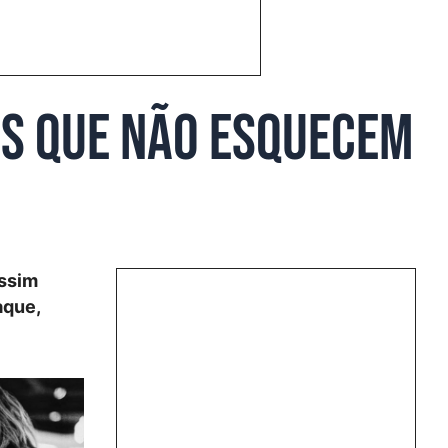
às que não esquecem
assim
aque,