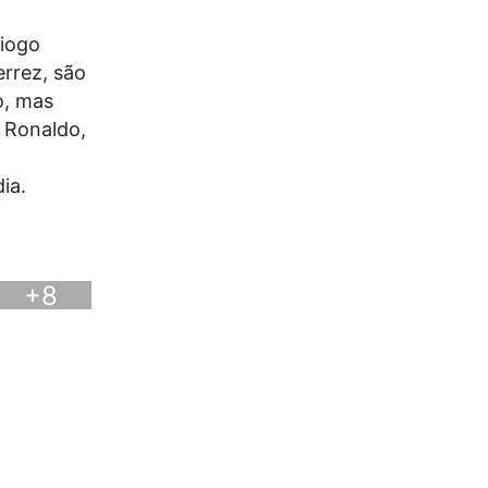
Diogo
rrez, são
o, mas
o Ronaldo,
ia.
+8