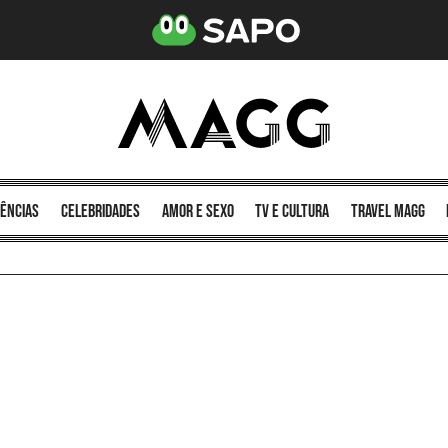
ências
celebridades
amor e sexo
TV e cultura
Travel MAGG