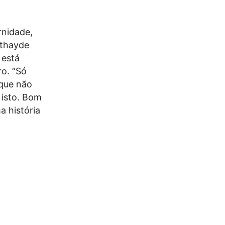
rnidade,
Athayde
 está
ro. “Só
 que não
 isto. Bom
a história