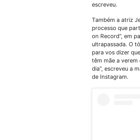
escreveu.
Também a atriz J
processo que par
on Record”, em pa
ultrapassada. O t
para vos dizer qu
têm mãe a verem o
dia”, escreveu a m
de Instagram.