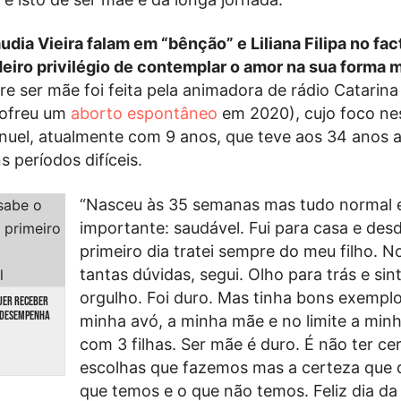
udia Vieira falam em “bênção” e Liliana Filipa no fac
eiro privilégio de contemplar o amor na sua forma m
re ser mãe foi feita pela animadora de rádio Catarin
sofreu um
aborto espontâneo
em 2020), cujo foco nes
anuel, atualmente com 9 anos, que teve aos 34 anos 
 períodos difíceis.
“Nasceu às 35 semanas mas tudo normal 
importante: saudável. Fui para casa e des
primeiro dia tratei sempre do meu filho. N
tantas dúvidas, segui. Olho para trás e sin
orgulho. Foi duro. Mas tinha bons exemplo
QUER RECEBER
E DESEMPENHA
minha avó, a minha mãe e no limite a min
com 3 filhas. Ser mãe é duro. É não ter ce
escolhas que fazemos mas a certeza que
que temos e o que não temos. Feliz dia da