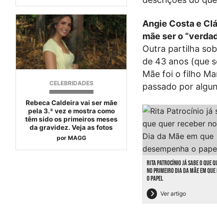
Angie Costa e Clá
mãe ser o “verdad
Outra partilha sob
de 43 anos (que 
Mãe foi o filho M
CELEBRIDADES
passado por alguns
Rebeca Caldeira vai ser mãe
pela 3.ª vez e mostra como
têm sido os primeiros meses
da gravidez. Veja as fotos
por
MAGG
RITA PATROCÍNIO JÁ SABE O QUE 
NO PRIMEIRO DIA DA MÃE EM QU
O PAPEL
Ver artigo