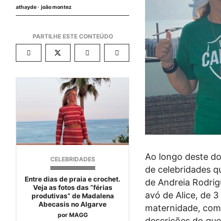
athayde
joão montez
Ao longo deste do
CELEBRIDADES
de celebridades 
Entre dias de praia e crochet.
de Andreia Rodrig
Veja as fotos das “férias
avó de Alice, de 3
produtivas” de Madalena
Abecasis no Algarve
maternidade, como
por
MAGG
descrições do que