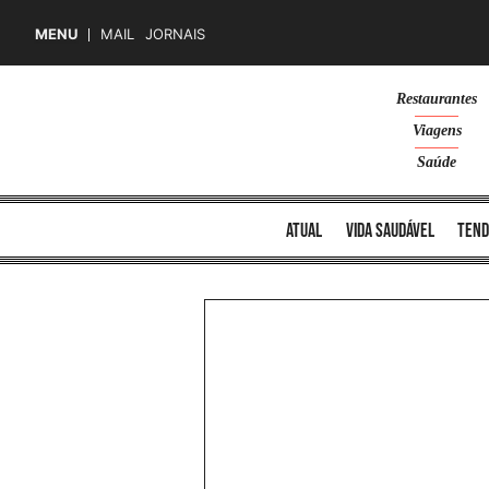
MENU
MAIL
JORNAIS
Skip
Restaurantes
to
Viagens
content
Saúde
atual
vida saudável
tend