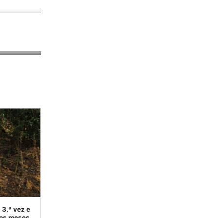
 3.ª vez e
ros meses