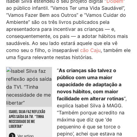
Isabel Silva estendeu o seu projeto digital “
DoBem
”
ao público infantil. “Vamos Ter uma Vida Saudável”,
“Vamos Fazer Bem aos Outros” e “Vamos Cuidar do
Ambiente” são os três livros publicados pela
apresentadora para incentivar as crianças — e,
consequentemente, os pais — a adotar hábitos mais
saudáveis. Ao seu lado estará aquele que ela vê
como seu o filho, o inseparável
cão Caju
, também ele
uma figura relevante nestas histórias.
“
As crianças são talvez o
público com uma maior
capacidade de adaptação a
novos hábitos, com maior
facilidade em alterar rotinas
“,
explica Isabel Silva à MAGG.
ISABEL SILVA FAZ REFLEXÃO
“Também porque acredito na
APÓS SAÍDA DA TVI. “TINHA
máxima que diz que ‘de
NECESSIDADE DE ME
pequenino é que se torce o
LIBERTAR”
pepino’, achei que estava na
Ver artigo