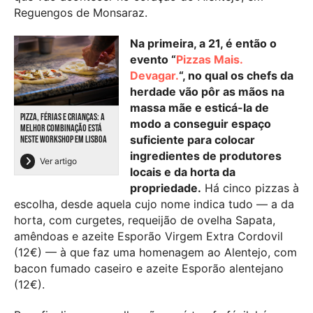
Reguengos de Monsaraz.
Na primeira, a 21, é então o
evento “
Pizzas Mais.
Devagar.
“, no qual os chefs da
herdade vão pôr as mãos na
massa mãe e esticá-la de
PIZZA, FÉRIAS E CRIANÇAS: A
modo a conseguir espaço
MELHOR COMBINAÇÃO ESTÁ
suficiente para colocar
NESTE WORKSHOP EM LISBOA
ingredientes de produtores
Ver artigo
locais e da horta da
propriedade.
Há cinco pizzas à
escolha, desde aquela cujo nome indica tudo — a da
horta, com curgetes, requeijão de ovelha Sapata,
amêndoas e azeite Esporão Virgem Extra Cordovil
(12€) — à que faz uma homenagem ao Alentejo, com
bacon fumado caseiro e azeite Esporão alentejano
(12€).