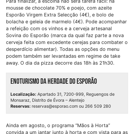
Para finalizar, a escolha não será tarefa fácil: há
mousse de chocolate 70% e poejo, com azeite
Esporão Virgem Extra Selecção (4€), e bolo de
bolacha e geleia de marmelo (4€). Pode acompanhar
a refeição com os vinhos e a cerveja artesanal
Sovina do Esporão (marca da qual faz parte a nova
cerveja feita com excedente cerejas para combater o
desperdício alimentar). Todas as opções do menu
podem também ser levantadas em regime de take
away. O dia da pizza decorre das 18h às 21h30.
Enoturismo da Herdade do Esporão
Localização:
Apartado 31, 7200-999, Reguengos de
Monsaraz, Distrito de Évora – Alentejo
Reservas:
reservas@esporao.com ou 266 509 280
Ainda em agosto, o programa “Mãos à Horta”
convida a um jantar junto à horta e com vista para as