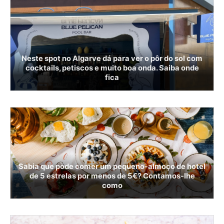
Neste spot no Algarve dá para ver o pôr do sol com
cocktails, petiscos e muito boa onda. Saiba onde
fica
Sabia que pode comer um pequeno-almoço de hotel
de 5 estrelas por menos de 5€? Contamos-lhe
como