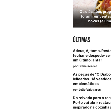
Os clássicos pre
foram reinventad
novas (e uma
ÚLTIMAS
Adeus, Ajitama. Rest
fechar e despede-se 
um último jantar
por
Francisca Ré
As peças de “O Diabo
leiloadas. Há vestido
emblemáticos
por
João Valadares
Do relvado para a re
Porto vai abrir resta
inspirado na cozinha