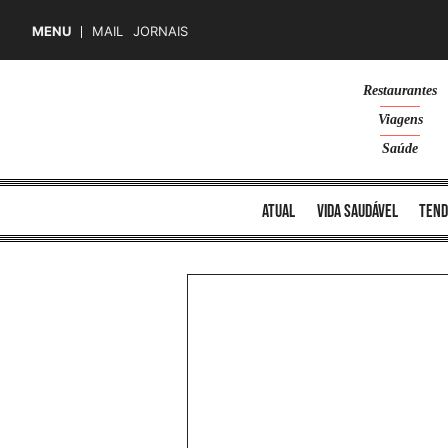
MENU
MAIL
JORNAIS
Skip
Restaurantes
to
Viagens
content
Saúde
atual
vida saudável
tend