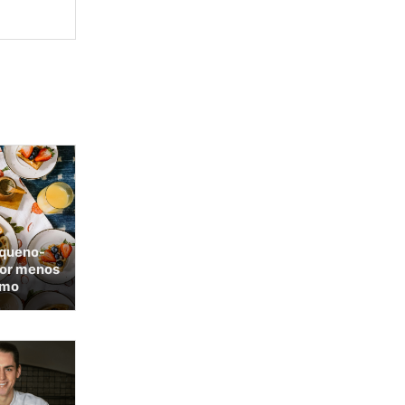
equeno-
por menos
omo