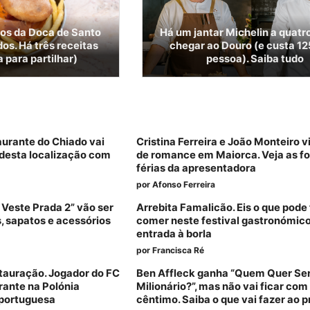
gos da Doca de Santo
Há um jantar Michelin a quatr
os. Há três receitas
chegar ao Douro (e custa 12
 para partilhar)
pessoa). Saiba tudo
aurante do Chiado vai
Cristina Ferreira e João Monteiro 
desta localização com
de romance em Maiorca. Veja as fo
férias da apresentadora
por
Afonso Ferreira
 Veste Prada 2” vão ser
Arrebita Famalicão. Eis o que pode 
s, sapatos e acessórios
comer neste festival gastronómic
entrada à borla
por
Francisca Ré
stauração. Jogador do FC
Ben Affleck ganha “Quem Quer Se
urante na Polónia
Milionário?”, mas não vai ficar co
 portuguesa
cêntimo. Saiba o que vai fazer ao 