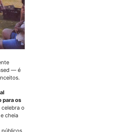
ente
ased — é
nceitos.
al
 para os
 celebra o
 e cheia
 públicos.