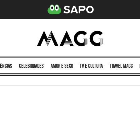
ências
celebridades
amor e sexo
TV e cultura
Travel MAGG