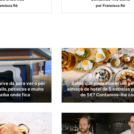
ancisca Ré
por
Francisca Ré
rve dá para ver o pôr
Sabia que pode comer um p
ils, petiscos e muito
almoço de hotel de 5 estrelas 
aiba onde fica
de 5€? Contamos-lhe c