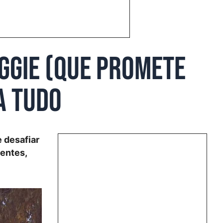
eggie (que promete
a tudo
 desafiar
entes,