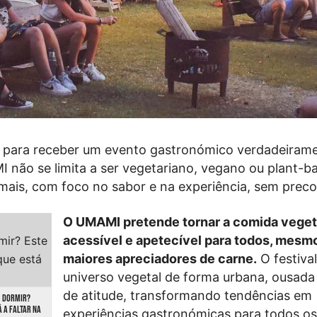
e para receber um evento gastronómico verdadeiram
 não se limita a ser vegetariano, vegano ou plant-b
 mais, com foco no sabor e na experiência, sem preco
O UMAMI pretende tornar a comida veget
acessível e apetecível para todos, mesmo
maiores apreciadores de carne.
O festival
universo vegetal de forma urbana, ousada
de atitude, transformando tendências em
M DORMIR?
Á A FALTAR NA
experiências gastronómicas para todos os