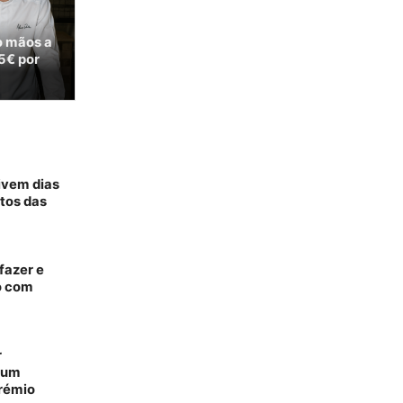
o mãos a
5€ por
vivem dias
tos das
fazer e
o com
r
m um
prémio