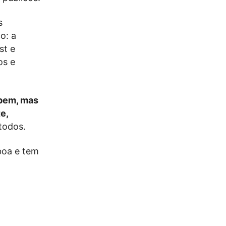
s
o: a
st e
os e
 bem, mas
e,
todos.
sboa e tem