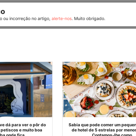
co
o ou incorreção no artigo,
alerte-nos
. Muito obrigado.
ve dá para ver o pôr do
Sabia que pode comer um peque
 petiscos e muito boa
de hotel de 5 estrelas por meno
ba onde fica
Contamos-lhe como