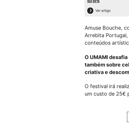
SUA DIETA
Ver artigo
Amuse Bouche, co
Arrebita Portugal
conteúdos artísti
O UMAMI desafia 
também sobre cel
criativa e descom
O festival irá rea
um custo de 25€ 