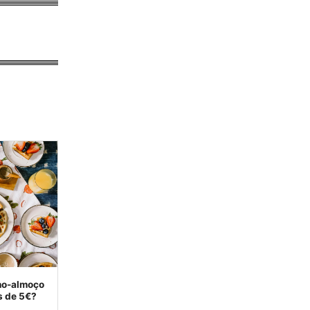
no-almoço
s de 5€?