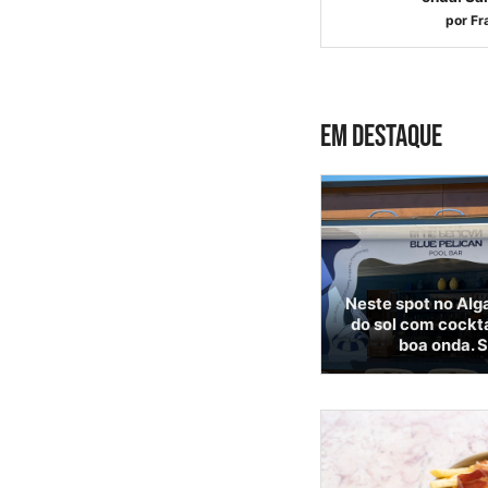
por
Fr
EM DESTAQUE
Neste spot no Alga
do sol com cockta
boa onda. S