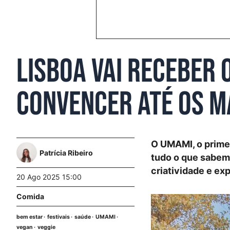
Lisboa vai receber 
convencer até os m
O UMAMI, o primei
Patrícia Ribeiro
tudo o que sabem
criatividade e ex
20 Ago 2025 15:00
Comida
bem estar
festivais
saúde
UMAMI
vegan
veggie