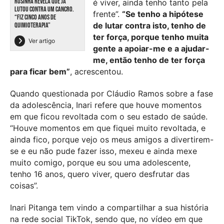
ROSINHA REVELA QUE JÁ
é viver, ainda tenho tanto pela
LUTOU CONTRA UM CANCRO.
frente”.
“Se tenho a hipótese
“FIZ CINCO ANOS DE
de lutar contra isto, tenho de
QUIMIOTERAPIA”
ter força, porque tenho muita
Ver artigo
gente a apoiar-me e a ajudar-
me, então tenho de ter força
para ficar bem”
, acrescentou.
Quando questionada por Cláudio Ramos sobre a fase
da adolescência, Inari refere que houve momentos
em que ficou revoltada com o seu estado de saúde.
“Houve momentos em que fiquei muito revoltada, e
ainda fico, porque vejo os meus amigos a divertirem-
se e eu não pude fazer isso, mexeu e ainda mexe
muito comigo, porque eu sou uma adolescente,
tenho 16 anos, quero viver, quero desfrutar das
coisas”.
Inari Pitanga tem vindo a compartilhar a sua história
na rede social TikTok, sendo que, no vídeo em que