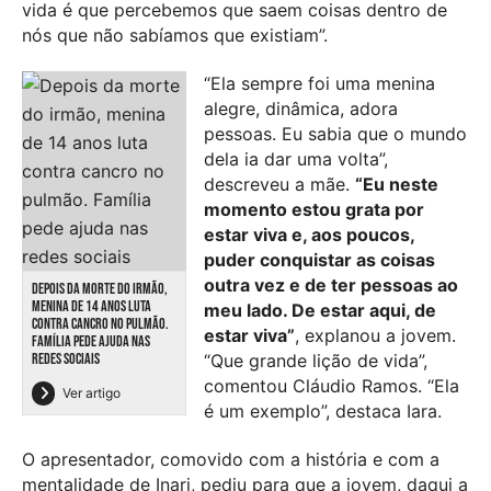
vida é que percebemos que saem coisas dentro de
nós que não sabíamos que existiam”.
“Ela sempre foi uma menina
alegre, dinâmica, adora
pessoas. Eu sabia que o mundo
dela ia dar uma volta”,
descreveu a mãe.
“Eu neste
momento estou grata por
estar viva e, aos poucos,
puder conquistar as coisas
outra vez e de ter pessoas ao
DEPOIS DA MORTE DO IRMÃO,
MENINA DE 14 ANOS LUTA
meu lado. De estar aqui, de
CONTRA CANCRO NO PULMÃO.
estar viva”
, explanou a jovem.
FAMÍLIA PEDE AJUDA NAS
REDES SOCIAIS
“Que grande lição de vida”,
comentou Cláudio Ramos. “Ela
Ver artigo
é um exemplo”, destaca Iara.
O apresentador, comovido com a história e com a
mentalidade de Inari, pediu para que a jovem, daqui a