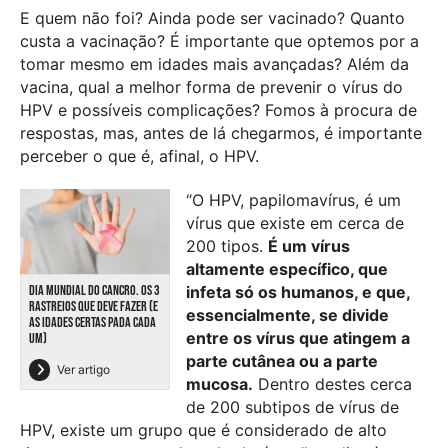
E quem não foi? Ainda pode ser vacinado? Quanto
custa a vacinação? É importante que optemos por a
tomar mesmo em idades mais avançadas? Além da
vacina, qual a melhor forma de prevenir o vírus do
HPV e possíveis complicações? Fomos à procura de
respostas, mas, antes de lá chegarmos, é importante
perceber o que é, afinal, o HPV.
“O HPV, papilomavírus, é um
vírus que existe em cerca de
200 tipos.
É um vírus
altamente específico, que
DIA MUNDIAL DO CANCRO. OS 3
infeta só os humanos, e que,
RASTREIOS QUE DEVE FAZER (E
essencialmente, se divide
AS IDADES CERTAS PADA CADA
entre os vírus que atingem a
UM)
parte cutânea ou a parte
Ver artigo
mucosa.
Dentro destes cerca
de 200 subtipos de vírus de
HPV, existe um grupo que é considerado de alto