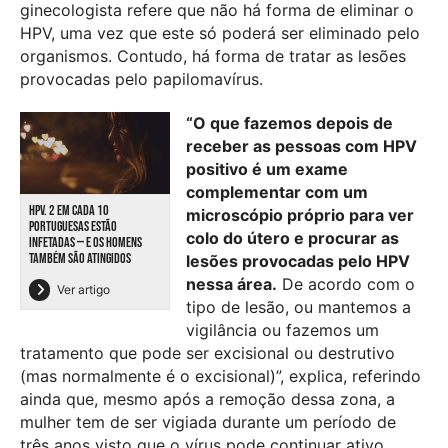
ginecologista refere que não há forma de eliminar o
HPV, uma vez que este só poderá ser eliminado pelo
organismos. Contudo, há forma de tratar as lesões
provocadas pelo papilomavírus.
“O que fazemos depois de
receber as pessoas com HPV
positivo é um exame
complementar com um
HPV. 2 EM CADA 10
microscópio próprio para ver
PORTUGUESAS ESTÃO
colo do útero e procurar as
INFETADAS — E OS HOMENS
TAMBÉM SÃO ATINGIDOS
lesões provocadas pelo HPV
nessa área.
De acordo com o
Ver artigo
tipo de lesão, ou mantemos a
vigilância ou fazemos um
tratamento que pode ser excisional ou destrutivo
(mas normalmente é o excisional)”, explica, referindo
ainda que, mesmo após a remoção dessa zona, a
mulher tem de ser vigiada durante um período de
três anos visto que o vírus pode continuar ativo.