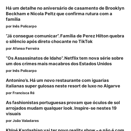
Há um detalhe no aniversário de casamento de Brooklyn
Beckham e Nicola Peltz que confirma rutura com a
família
por
Inês Policarpo
“Já consegue comunicar”. Família de Perez Hilton quebra
o silêncio após direto chocante no TikTok
por
Afonso Ferreira
“Os Assassinatos de Idaho”. Netflix tem nova série sobre
um dos crimes mais macabros dos Estados Unidos
por
Inês Policarpo
Antonino’s. Há um novo restaurante com iguarias
italianas super gulosas neste resort de luxo no Algarve
por
Francisca Ré
As fashionistas portuguesas provam que óculos de sol
arrojados mudam qualquer look. Inspire-se nestes 19
visuais
por
João Valadares
Khloé Kardashian vai ter novo reality show – e não é com