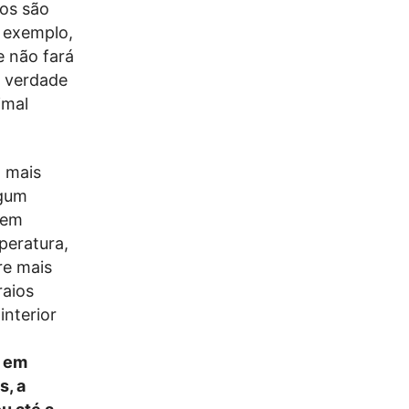
dos são
r exemplo,
e não fará
a verdade
imal
, mais
lgum
dem
eratura,
re mais
raios
interior
r em
, a