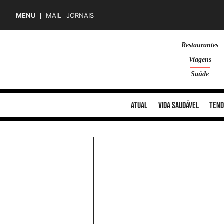
MENU
MAIL
JORNAIS
Skip
Restaurantes
to
Viagens
content
Saúde
atual
vida saudável
tend