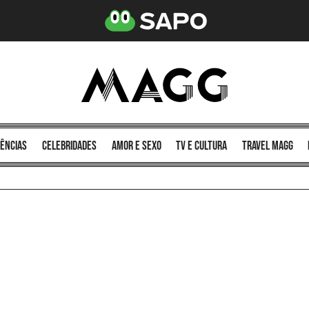
ências
celebridades
amor e sexo
TV e cultura
Travel MAGG