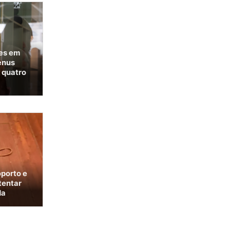
ães em
enus
 quatro
porto e
tentar
da