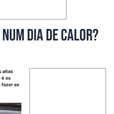
 num dia de calor?
 altas
 é os
 fazer se