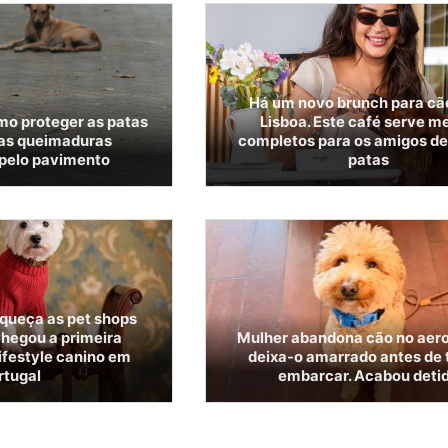
Há um novo brunch para c
mo proteger as patas
Lisboa. Este café serve m
das queimaduras
completos para os amigos de
pelo pavimento
patas
squeça as pet shops
Chegou a primeira
Mulher abandona cão no aero
ifestyle canino em
deixa-o amarrado antes de 
rtugal
embarcar. Acabou deti