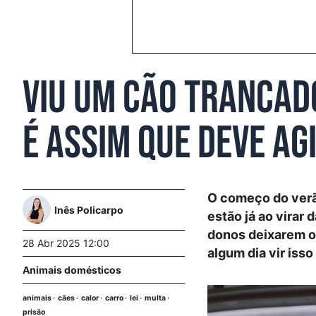
Viu um cão trancad
É assim que deve ag
O começo do verão
Inês Policarpo
estão já ao virar
donos deixarem os
28 Abr 2025 12:00
algum dia vir isso
Animais domésticos
animais
cães
calor
carro
lei
multa
prisão