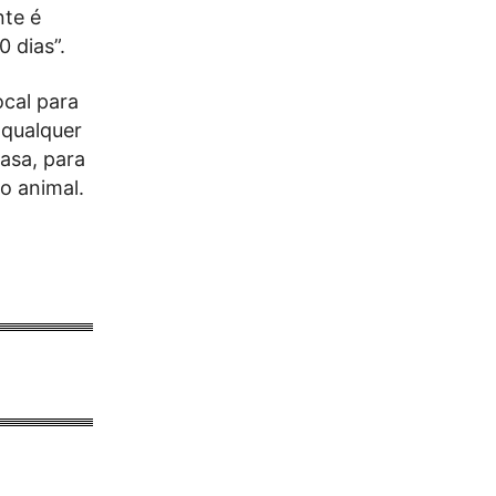
nte é
 dias”.
ocal para
 qualquer
casa, para
 o animal.