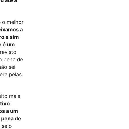
u até a
e o melhor
eixamos a
ro e sim
te é um
revisto
om pena de
não sei
era pelas
uito mais
tivo
cos a um
 pena de
 se o