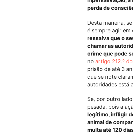
hipersalivação, a
perda de consciê
Desta maneira, se
é sempre agir em
ressalva que o seu
chamar as autorid
crime que pode s
no
artigo 212.º d
prisão de até 3 an
que se note clara
autoridades está 
Se, por outro lado
pesada, pois a aç
legítimo, infligir
animal de compan
multa até 120 dia