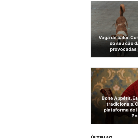
Vaga de calor. Co
do seu cão 
provocadas 
Bone Appétit. E
tradicionais. 
plataforma de l
Po