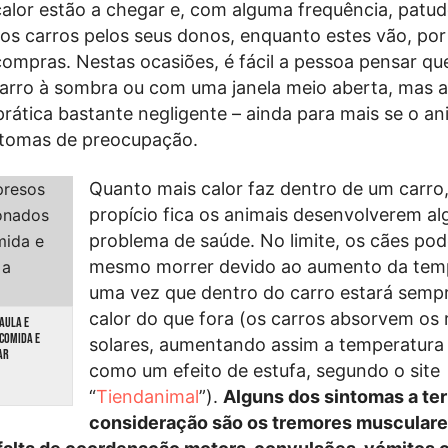
calor estão a chegar e, com alguma frequência, patu
os carros pelos seus donos, enquanto estes vão, po
compras. Nestas ocasiões, é fácil a pessoa pensar qu
carro à sombra ou com uma janela meio aberta, mas 
prática bastante negligente – ainda para mais se o an
intomas de preocupação.
Quanto mais calor faz dentro de um carro
propício fica os animais desenvolverem a
problema de saúde. No limite, os cães po
mesmo morrer devido ao aumento da temp
uma vez que dentro do carro estará semp
calor do que fora (os carros absorvem os 
AULA E
COMIDA E
solares, aumentando assim a temperatura 
GAR
como um efeito de estufa, segundo o site
“
Tiendanimal
”).
A
lguns dos sintomas a te
consideração são os tremores musculares