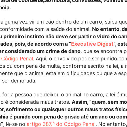
 falta de coordenação motora, convulsões, vómitos o
ncia.
 alguma vez vir um cão dentro de um carro, saiba qu
 conformidade com a saúde do animal.
No entanto, d
 primeiro instinto não deve ser partir o vidro do car
ades, pois, de acordo com a “
Executive Digest
”, es
er considerado um crime de dano
, que se encontra p
o Código Penal
. Aqui, o envolvido pode ser punido c
os ou com pena de multa, conforme escrito na lei, a 
mente que o animal está em dificuldades ou que a esp
a ser demorada.
, for a pessoa que deixou o animal no carro, a lei é m
ão é considerada maus tratos.
Assim, “quem, sem mo
 dor, sofrimento ou quaisquer outros maus tratos físi
hia é punido com pena de prisão até um ano ou com
s”
, lê-se no
artigo 387.º do Código Penal
. No entanto,