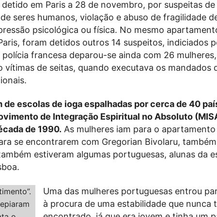
oi detido em Paris a 28 de novembro, por suspeitas de
o de seres humanos, violação e abuso de fragilidade 
pressão psicológica ou física. No mesmo apartamento
aris, foram detidos outros 14 suspeitos, indiciados p
polícia francesa deparou-se ainda com 26 mulheres,
o vítimas de seitas, quando executava os mandados 
ionais.
 de escolas de ioga espalhadas por cerca de 40 paí
vimento de Integração Espiritual no Absoluto (MISA
écada de 1990.
As mulheres iam para o apartamento
para se encontrarem com Gregorian Bivolaru, também
 também estiveram algumas portuguesas, alunas da e
sboa.
Uma das mulheres portuguesas entrou pa
à procura de uma estabilidade que nunca 
encontrado, já que era jovem e tinha um 