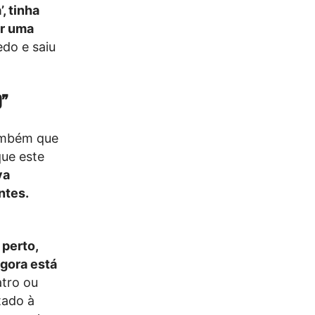
, tinha
er uma
edo e saiu
o”
ambém que
que este
va
ntes.
 perto,
agora está
atro ou
tado à