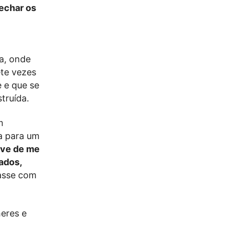
fechar os
sa, onde
ete vezes
 e que se
truída.
m
da para um
ive de me
pados,
asse com
eres e