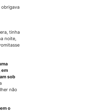
 obrigava
era, tinha
ma noite,
 vomitasse
 uma
, em
vam sob
a
ulher não
sem o