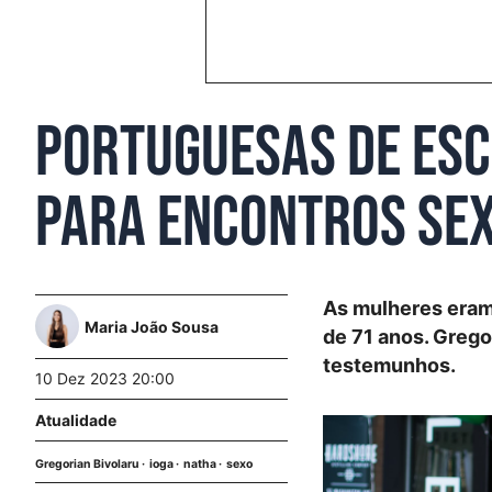
Portuguesas de esc
para encontros sex
As mulheres eram
Maria João Sousa
de 71 anos. Grego
testemunhos.
10 Dez 2023 20:00
Atualidade
Gregorian Bivolaru
ioga
natha
sexo