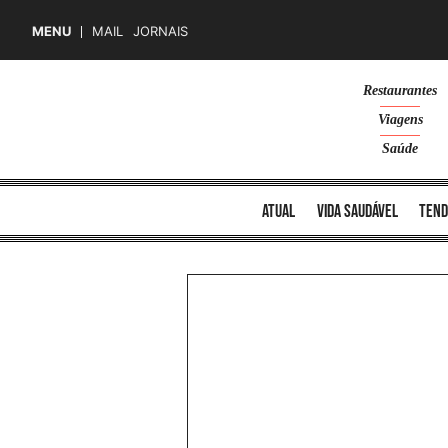
MENU
MAIL
JORNAIS
Skip
Restaurantes
to
Viagens
content
Saúde
atual
vida saudável
tend