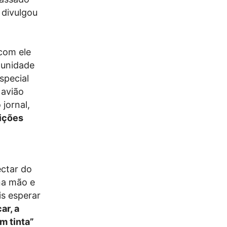
 divulgou
com ele
tunidade
special
 avião
 jornal,
ições
ectar do
 na mão e
is esperar
ar, a
m tinta”