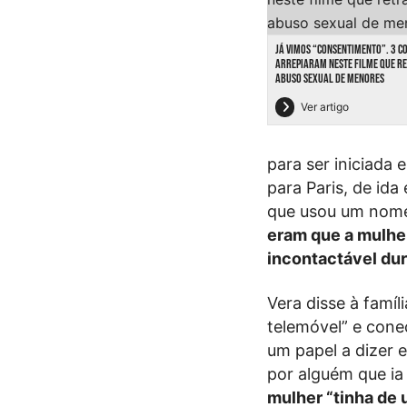
JÁ VIMOS “CONSENTIMENTO”. 3 C
ARREPIARAM NESTE FILME QUE RE
ABUSO SEXUAL DE MENORES
Ver artigo
para ser iniciada
para Paris, de ida 
que usou um nome f
eram que a mulher
incontactável du
Vera disse à famíl
telemóvel” e cone
um papel a dizer 
por alguém que ia
mulher “tinha de 