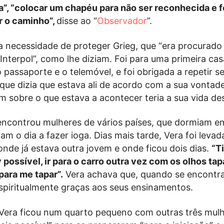
a”, “colocar um chapéu para não ser reconhecida e 
r o caminho”,
disse ao “
Observador
”.
a a necessidade de proteger Grieg, que “era procurado
Interpol”, como lhe diziam. Foi para uma primeira ca
 passaporte e o telemóvel, e foi obrigada a repetir s
ue dizia que estava ali de acordo com a sua vontade
m sobre o que estava a acontecer teria a sua vida des
encontrou mulheres de vários países, que dormiam e
m o dia a fazer ioga. Dias mais tarde, Vera foi leva
nde já estava outra jovem e onde ficou dois dias.
“T
 possível, ir para o carro outra vez com os olhos ta
ara me tapar”.
Vera achava que, quando se encontr
 espiritualmente graças aos seus ensinamentos.
Vera ficou num quarto pequeno com outras três mulh