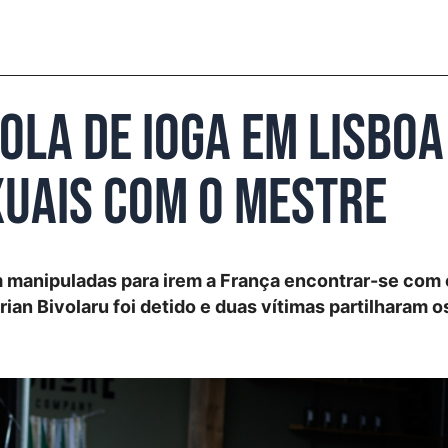
ola de ioga em Lisboa
uais com o mestre
 manipuladas para irem a França encontrar-se com
rian Bivolaru foi detido e duas vítimas partilharam o