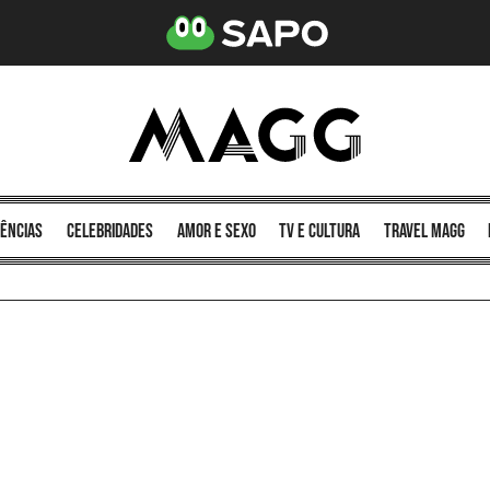
ências
celebridades
amor e sexo
TV e cultura
Travel MAGG