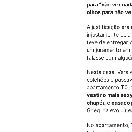
para “não ver nad
olhos para não ve
A justificação er
injustamente pela 
teve de entregar o
um juramento em q
falasse com algué
Nesta casa, Vera 
colchões e passava
apartamento T0, o
vestir o mais sexy
chapéu e casaco p
Grieg iria evoluir
No apartamento, 