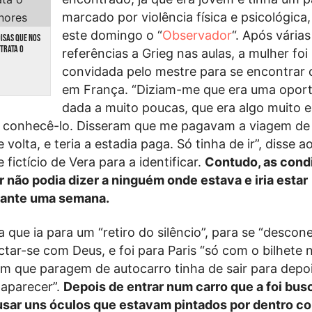
marcado por violência física e psicológica,
este domingo o “
Observador
“. Após várias
OISAS QUE NOS
TRATA O
referências a Grieg nas aulas, a mulher foi
convidada pelo mestre para se encontrar 
em França. “Diziam-me que era uma opor
dada a muito poucas, que era algo muito e
 e conhecê-lo. Disseram que me pagavam a viagem de
e volta, e teria a estadia paga. Só tinha de ir”, disse ao
ictício de Vera para a identificar.
Contudo, as cond
 não podia dizer a ninguém onde estava e iria estar
rante uma semana.
ia que ia para um “retiro do silêncio”, para se “descon
ctar-se com Deus, e foi para Paris “só com o bilhete
em que paragem de autocarro tinha de sair para depo
 aparecer”.
Depois de entrar num carro que a foi busc
usar uns óculos que estavam pintados por dentro co