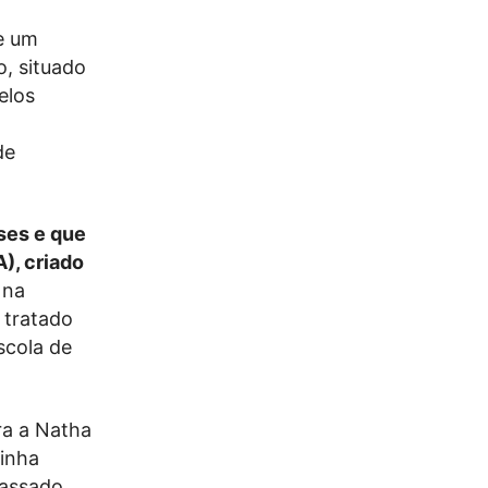
de um
, situado
elos
de
ses e que
), criado
 na
 tratado
scola de
ra a Natha
tinha
passado