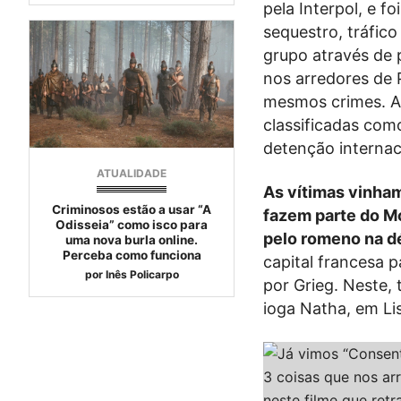
pela Interpol, e f
sequestro, tráfic
grupo através de 
nos arredores de P
mesmos crimes. A 
classificadas com
detenção internac
ATUALIDADE
As vítimas vinham
Criminosos estão a usar “A
fazem parte do Mo
Odisseia” como isco para
pelo romeno na d
uma nova burla online.
Perceba como funciona
capital francesa 
por
Inês Policarpo
por Grieg. Neste,
ioga Natha, em Li