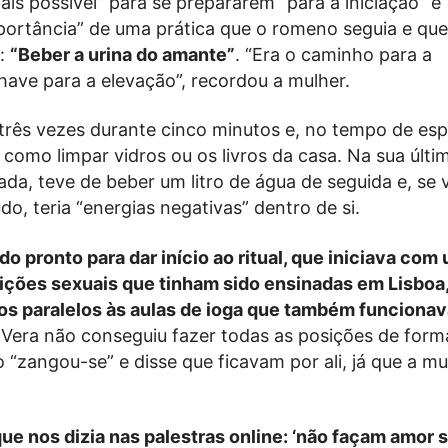
ais possível” para se prepararem “para a iniciação” e
ortância” de uma prática que o romeno seguia e que
r:
“Beber a urina do amante”
. “Era o caminho para a
chave para a elevação”, recordou a mulher.
 três vezes durante cinco minutos e, no tempo de esp
s como limpar vidros ou os livros da casa. Na sua últi
da, teve de beber um litro de água de seguida e, se
o, teria “energias negativas” dentro de si.
o pronto para dar início ao ritual, que iniciava com
ições sexuais que tinham sido ensinadas em Lisboa
os paralelos às aulas de ioga que também funciona
era não conseguiu fazer todas as posições de form
 “zangou-se” e disse que ficavam por ali, já que a m
e nos dizia nas palestras online: ‘não façam amor 