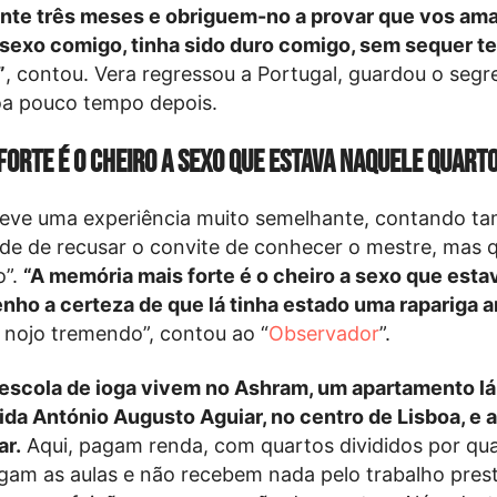
te três meses e obriguem-no a provar que vos ama’
sexo comigo, tinha sido duro comigo, sem sequer t
”
, contou. Vera regressou a Portugal, guardou o segr
oa pouco tempo depois.
forte é o cheiro a sexo que estava naquele quart
eve uma experiência muito semelhante, contando t
dade de recusar o convite de conhecer o mestre, mas 
o”.
“A memória mais forte é o cheiro a sexo que esta
enho a certeza de que lá tinha estado uma rapariga a
nojo tremendo”, contou ao “
Observador
”.
escola de ioga vivem no Ashram, um apartamento lá
nida António Augusto Aguiar, no centro de Lisboa, e 
ar.
Aqui, pagam renda, com quartos divididos por qu
gam as aulas e não recebem nada pelo trabalho pres