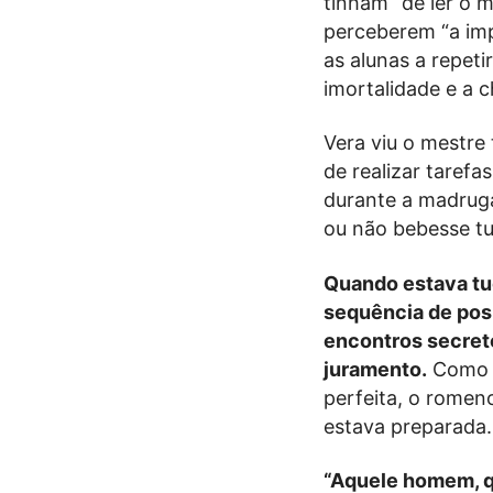
tinham “de ler o m
perceberem “a imp
as alunas a repeti
imortalidade e a 
Vera viu o mestre
de realizar tarefa
durante a madruga
ou não bebesse tud
Quando estava tud
sequência de pos
encontros secret
juramento.
Como V
perfeita, o romeno
estava preparada.
“Aquele homem, qu