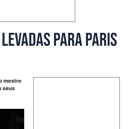
 levadas para Paris
 o mestre
s seus