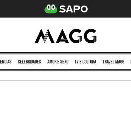
ências
celebridades
amor e sexo
TV e cultura
Travel MAGG