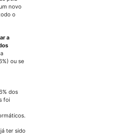
 um novo
todo o
ar a
 dos
 a
6%) ou se
 6% dos
 foi
ormáticos.
já ter sido