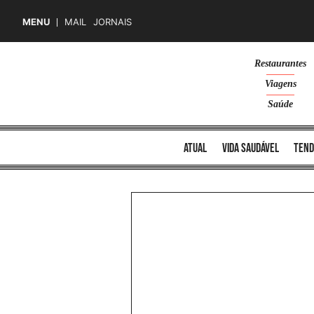
MENU
MAIL
JORNAIS
Skip
Restaurantes
to
Viagens
content
Saúde
atual
vida saudável
tend