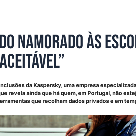
 do namorado às esc
aceitável”
onclusões da Kaspersky, uma empresa especializad
ue revela ainda que há quem, em Portugal, não este
 ferramentas que recolham dados privados e em temp