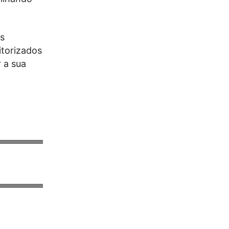
es
itorizados
 a sua