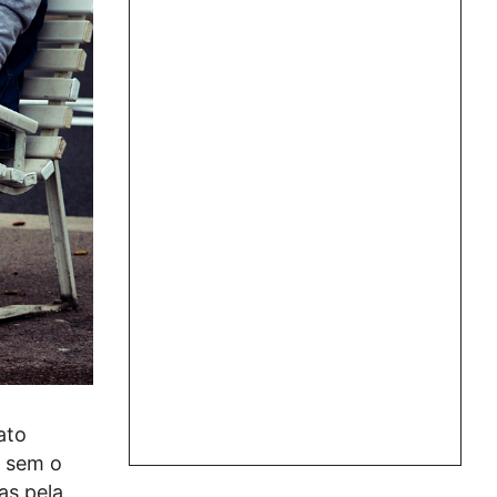
ato
o sem o
as pela