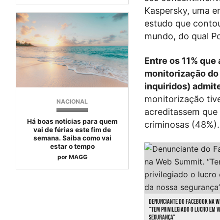
Kaspersky, uma e
estudo que contou
mundo, do qual P
Entre os 11% que 
monitorização do 
inquiridos) admit
monitorização tiv
NACIONAL
acreditassem que 
Há boas notícias para quem
criminosas (48%).
vai de férias este fim de
semana. Saiba como vai
estar o tempo
por
MAGG
DENUNCIANTE DO FACEBOOK NA W
“TEM PRIVILEGIADO O LUCRO EM V
SEGURANÇA”