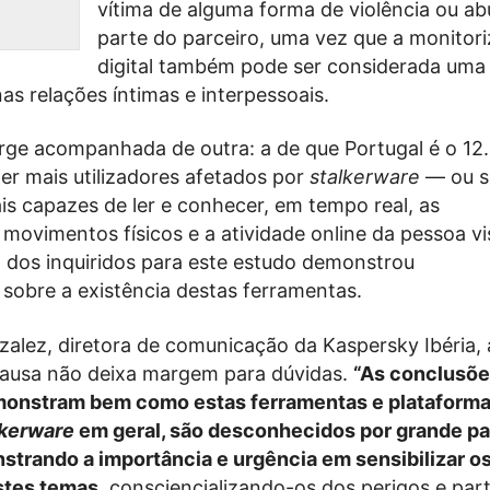
vítima de alguma forma de violência ou ab
parte do parceiro, uma vez que a monitor
digital também pode ser considerada uma
as relações íntimas e interpessoais.
rge acompanhada de outra: a de que Portugal é o 12.
ter mais utilizadores afetados por
stalkerware
— ou s
ais capazes de ler e conhecer, em tempo real, as
movimentos físicos e a atividade online da pessoa vi
 dos inquiridos para este estudo demonstrou
obre a existência destas ferramentas.
alez, diretora de comunicação da Kaspersky Ibéria, 
causa não deixa margem para dúvidas.
“As conclusõe
onstram bem como estas ferramentas e plataformas
lkerware
em geral, são desconhecidos por grande pa
trando a importância e urgência em sensibilizar o
estes temas
, consciencializando-os dos perigos e par