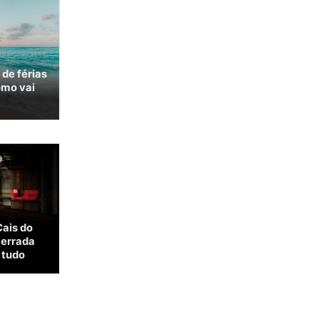
 de férias
omo vai
Cais do
cerrada
 tudo