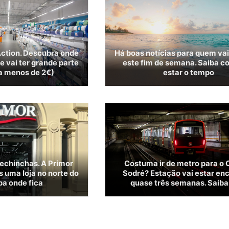
ction. Descubra onde
Há boas notícias para quem vai
ue vai ter grande parte
este fim de semana. Saiba c
 a menos de 2€)
estar o tempo
pechinchas. A Primor
Costuma ir de metro para o 
s uma loja no norte do
Sodré? Estação vai estar en
ba onde fica
quase três semanas. Saiba