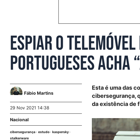
Espiar o telemóvel
portugueses acha “
Esta é uma das c
Fábio Martins
cibersegurança, q
da existência de
29 Nov 2021 14:38
Nacional
cibersegurança
estudo
kaspersky
stalkerware