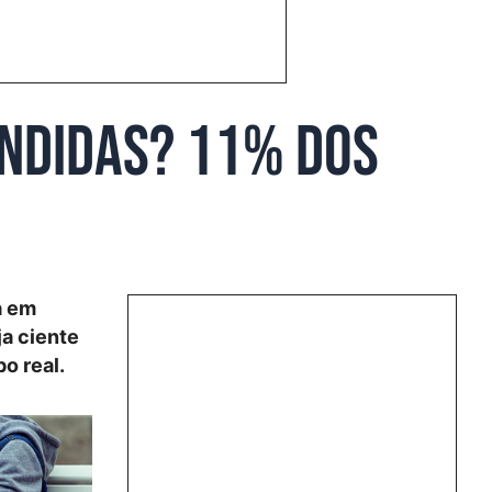
ondidas? 11% dos
a em
ja ciente
o real.