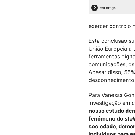
Ver artigo
exercer controlo n
Esta conclusão su
União Europeia a 
ferramentas digit
comunicações, os 
Apesar disso, 55%
desconhecimento s
Para Vanessa Gonz
investigação em 
nosso estudo dem
fenómeno do
sta
sociedade, demons
indivíduos para 