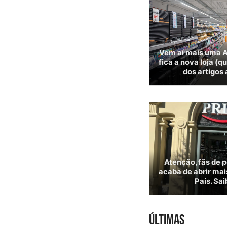
Vem aí mais uma A
fica a nova loja (q
dos artigos
Atenção, fãs de 
acaba de abrir mai
País. Sai
ÚLTIMAS