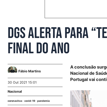
DGS alerta para “t
final do ano
A conclusão surg
Fábio Martins
Nacional de Saúd
Portugal vai cont
30 Out 2021 15:01
Nacional
coronavírus
covid-19
pandemia