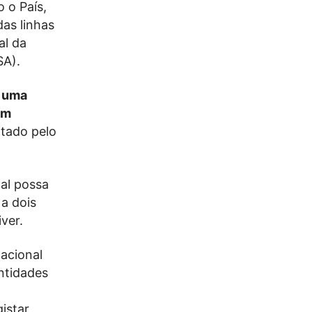
 o País,
as linhas
al da
SA).
a uma
om
itado pelo
al possa
 a dois
ver.
acional
entidades
istar