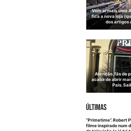
Vem aí mais uma A
fica a nova loja (q
dos artigos
Atenção, fãs de 
acaba de abrir mai
País. Sai
ÚLTIMAS
“Primetime”. Robert 
filme inspirado num 