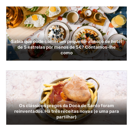
Sabia que pode comer um pequeno-almoço de hotel
de 5 estrelas por menos de 5€? Contamos-lhe
como
Os clássicos pregos da Doca de Santo foram
reinventados. Há três receitas novas (e uma para
partilhar)