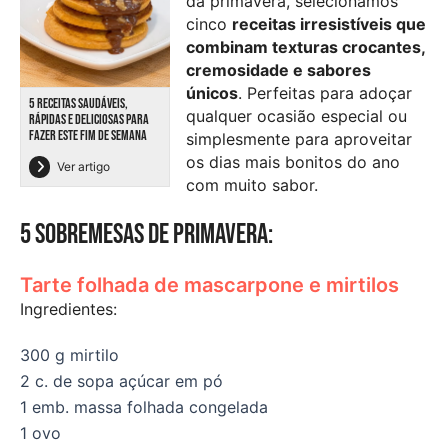
da primavera, selecionámos
cinco
receitas irresistíveis que
combinam texturas crocantes,
cremosidade e sabores
únicos
. Perfeitas para adoçar
5 RECEITAS SAUDÁVEIS,
qualquer ocasião especial ou
RÁPIDAS E DELICIOSAS PARA
FAZER ESTE FIM DE SEMANA
simplesmente para aproveitar
os dias mais bonitos do ano
Ver artigo
com muito sabor.
5 sobremesas de primavera:
Tarte folhada de mascarpone e mirtilos
Ingredientes:
300 g mirtilo
2 c. de sopa açúcar em pó
1 emb. massa folhada congelada
1 ovo