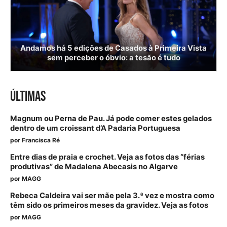
Andamos há 5 edições de Casados à Primeira Vista
sem perceber o óbvio: a tesão é tudo
ÚLTIMAS
Magnum ou Perna de Pau. Já pode comer estes gelados
dentro de um croissant d’A Padaria Portuguesa
por
Francisca Ré
Entre dias de praia e crochet. Veja as fotos das “férias
produtivas” de Madalena Abecasis no Algarve
por
MAGG
Rebeca Caldeira vai ser mãe pela 3.ª vez e mostra como
têm sido os primeiros meses da gravidez. Veja as fotos
por
MAGG