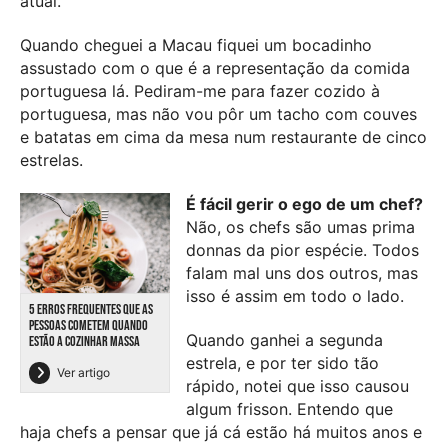
atual.
Quando cheguei a Macau fiquei um bocadinho
assustado com o que é a representação da comida
portuguesa lá. Pediram-me para fazer cozido à
portuguesa, mas não vou pôr um tacho com couves
e batatas em cima da mesa num restaurante de cinco
estrelas.
É fácil gerir o ego de um chef?
Não, os chefs são umas prima
donnas da pior espécie. Todos
falam mal uns dos outros, mas
isso é assim em todo o lado.
5 ERROS FREQUENTES QUE AS
PESSOAS COMETEM QUANDO
Quando ganhei a segunda
ESTÃO A COZINHAR MASSA
estrela, e por ter sido tão
Ver artigo
rápido, notei que isso causou
algum frisson. Entendo que
haja chefs a pensar que já cá estão há muitos anos e