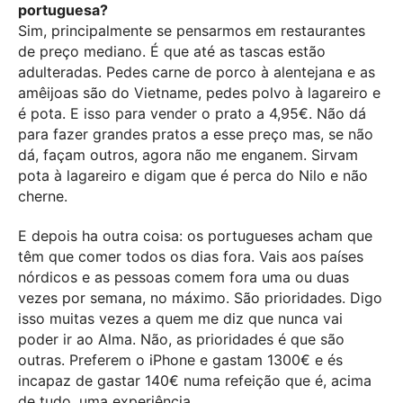
portuguesa?
Sim, principalmente se pensarmos em restaurantes
de preço mediano. É que até as tascas estão
adulteradas. Pedes carne de porco à alentejana e as
amêijoas são do Vietname, pedes polvo à lagareiro e
é pota. E isso para vender o prato a 4,95€. Não dá
para fazer grandes pratos a esse preço mas, se não
dá, façam outros, agora não me enganem. Sirvam
pota à lagareiro e digam que é perca do Nilo e não
cherne.
E depois ha outra coisa: os portugueses acham que
têm que comer todos os dias fora. Vais aos países
nórdicos e as pessoas comem fora uma ou duas
vezes por semana, no máximo. São prioridades. Digo
isso muitas vezes a quem me diz que nunca vai
poder ir ao Alma. Não, as prioridades é que são
outras. Preferem o iPhone e gastam 1300€ e és
incapaz de gastar 140€ numa refeição que é, acima
de tudo, uma experiência.