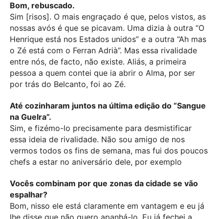
Bom, rebuscado.
Sim [risos]. O mais engraçado é que, pelos vistos, as
nossas avós é que se picavam. Uma dizia à outra “O
Henrique está nos Estados unidos” e a outra “Ah mas
o Zé está com o Ferran Adrià”. Mas essa rivalidade
entre nós, de facto, não existe. Aliás, a primeira
pessoa a quem contei que ia abrir o Alma, por ser
por trás do Belcanto, foi ao Zé.
Até cozinharam juntos na última edição do “Sangue
na Guelra”.
Sim, e fizémo-lo precisamente para desmistificar
essa ideia de rivalidade. Não sou amigo de nos
vermos todos os fins de semana, mas fui dos poucos
chefs a estar no aniversário dele, por exemplo
Vocês combinam por que zonas da cidade se vão
espalhar?
Bom, nisso ele está claramente em vantagem e eu já
lhe disse que não quero apanhá-lo. Eu já fechei a